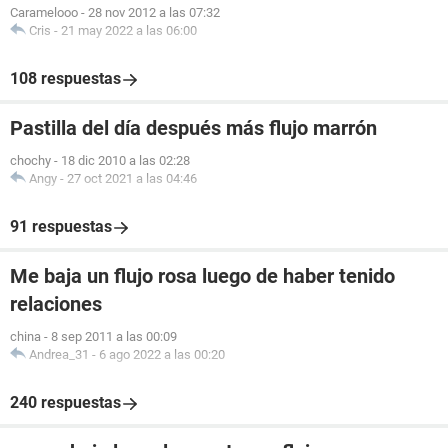
Caramelooo
-
28 nov 2012 a las 07:32
Cris
-
21 may 2022 a las 06:00
108 respuestas
Pastilla del día después más flujo marrón
chochy
-
18 dic 2010 a las 02:28
Angy
-
27 oct 2021 a las 04:46
91 respuestas
Me baja un flujo rosa luego de haber tenido
relaciones
china
-
8 sep 2011 a las 00:09
Andrea_31
-
6 ago 2022 a las 00:20
240 respuestas