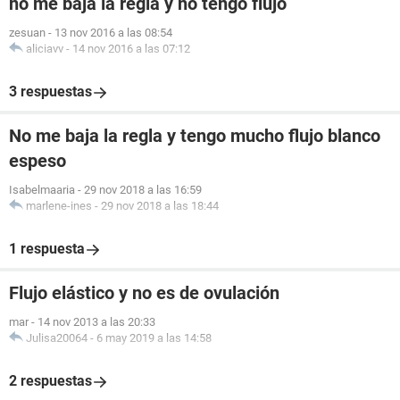
no me baja la regla y no tengo flujo
zesuan
-
13 nov 2016 a las 08:54
aliciavv
-
14 nov 2016 a las 07:12
3 respuestas
No me baja la regla y tengo mucho flujo blanco
espeso
Isabelmaaria
-
29 nov 2018 a las 16:59
marlene-ines
-
29 nov 2018 a las 18:44
1 respuesta
Flujo elástico y no es de ovulación
mar
-
14 nov 2013 a las 20:33
Julisa20064
-
6 may 2019 a las 14:58
2 respuestas