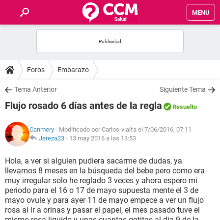
MENU
INICIO
FOROS
Foros
Embarazo
SALUD
Tema Anterior
Siguiente Tema
Flujo rosado 6 días antes de la regla
Resuelto
FAMILIA
Canmery
- Modificado por Carlos-vialfa el 7/06/2016, 07:11
NUTRICIÓN
Jereza23
-
13 may 2016 a las 13:53
Hola, a ver si alguien pudiera sacarme de dudas, ya
BIENESTAR
llevamos 8 meses en la búsqueda del bebe pero como era
muy irregular solo he reglado 3 veces y ahora espero mi
SEXUALIDAD
periodo para el 16 o 17 de mayo supuesta mente el 3 de
mayo ovule y para ayer 11 de mayo empece a ver un flujo
rosa al ir a orinas y pasar el papel, el mes pasado tuve el
GLOSARIO
mismo rosa liquido y unas cuantas gotitas al dia 9 de la