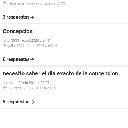
Hermanamayor
-
6 jun 2020 à 00:31
3 respuestas
Concepción
julia_1811
-
6 oct 2023 à 04:14
julia_1811
-
6 oct 2023 à 04:14
0 respuestas
necesito saber el dia exacto de la concepcion
jackelin
-
22 dic 2011 à 22:37
Carmen
-
21 nov 2017 à 20:35
9 respuestas