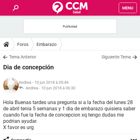
MENU
INICIO
FORUMS
Foros
Embarazo
SALUD
Tema Anterior
Siguiente Tema
Dia de concepción
FAMILIA
Andrea
- 10 jun 2018 à 05:44
NUTRICIÓN
Andrea -
10 jun 2018 à 06:30
Hola Buenas tardes una pregunta si a la fecha del lunes 28
BIENESTAR
de abril tenia 5 semanas y 1 dia de embarazo quisiera saber
cuando fue la fecha de concepcion xq tengo dudas me
SEXUALIDAD
podrian ayudar.
X favor es urg
GLOSARIO