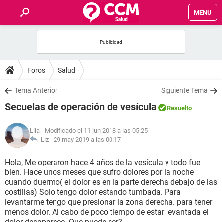
MENU
INICIO
FOROS
Foros
Salud
SALUD
Tema Anterior
Siguiente Tema
Secuelas de operación de vesícula
Resuelto
FAMILIA
Lila
- Modificado el 11 jun 2018 a las 05:25
NUTRICIÓN
Liz -
29 may 2019 a las 00:17
Hola, Me operaron hace 4 años de la vesícula y todo fue
BIENESTAR
bien. Hace unos meses que sufro dolores por la noche
cuando duermo( el dolor es en la parte derecha debajo de las
SEXUALIDAD
costillas) Solo tengo dolor estando tumbada. Para
levantarme tengo que presionar la zona derecha. para tener
menos dolor. Al cabo de poco tiempo de estar levantada el
GLOSARIO
dolor desaparece. Que puede ser?