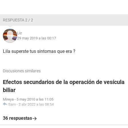
RESPUESTA 2 / 2
Liz
29 may 2019 a las 00:17
Lila superste tus sintomas que era ?
Discusiones similares
Efectos secundarios de la operación de vesícula
biliar
Mireya
-
5 may 2010 a las 11:05
Sam
-
2 abr 2022 a las 08:54
36 respuestas