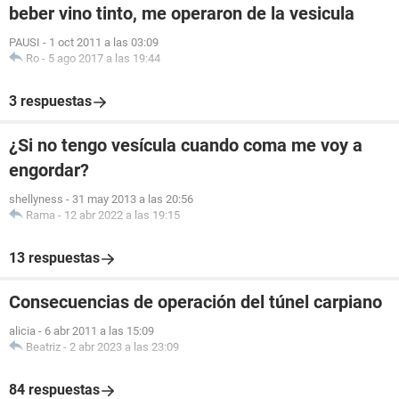
beber vino tinto, me operaron de la vesicula
PAUSI
-
1 oct 2011 a las 03:09
Ro
-
5 ago 2017 a las 19:44
3 respuestas
¿Si no tengo vesícula cuando coma me voy a
engordar?
shellyness
-
31 may 2013 a las 20:56
Rama
-
12 abr 2022 a las 19:15
13 respuestas
Consecuencias de operación del túnel carpiano
alicia
-
6 abr 2011 a las 15:09
Beatriz
-
2 abr 2023 a las 23:09
84 respuestas