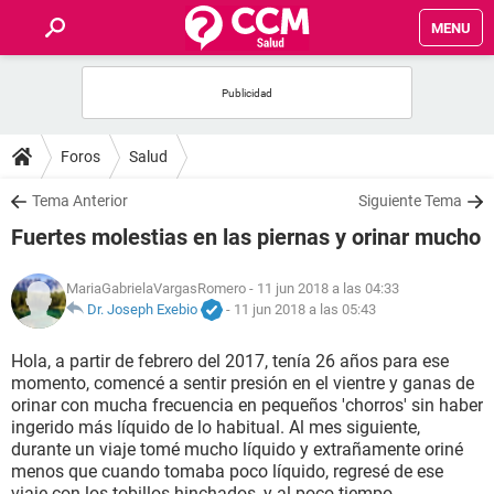
MENU
INICIO
FOROS
Foros
Salud
SALUD
Tema Anterior
Siguiente Tema
Fuertes molestias en las piernas y orinar mucho
FAMILIA
MariaGabrielaVargasRomero
- 11 jun 2018 a las 04:33
NUTRICIÓN
Dr. Joseph Exebio
-
11 jun 2018 a las 05:43
Hola, a partir de febrero del 2017, tenía 26 años para ese
BIENESTAR
momento, comencé a sentir presión en el vientre y ganas de
orinar con mucha frecuencia en pequeños 'chorros' sin haber
SEXUALIDAD
ingerido más líquido de lo habitual. Al mes siguiente,
durante un viaje tomé mucho líquido y extrañamente oriné
menos que cuando tomaba poco líquido, regresé de ese
GLOSARIO
viaje con los tobillos hinchados, y al poco tiempo