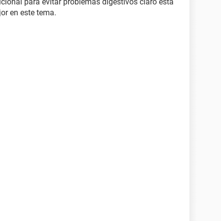
icional para evitar problemas digestivos claro está
jor en este tema.