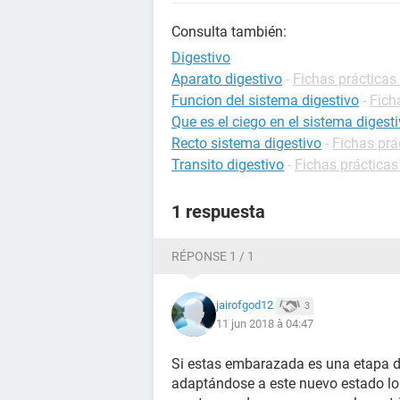
Consulta también:
Digestivo
Aparato digestivo
-
Fichas prácticas 
Funcion del sistema digestivo
-
Fich
Que es el ciego en el sistema digest
Recto sistema digestivo
-
Fichas prá
Transito digestivo
-
Fichas prácticas
1 respuesta
RÉPONSE 1 / 1
jairofgod12
3
11 jun 2018 à 04:47
Si estas embarazada es una etapa
adaptándose a este nuevo estado lo