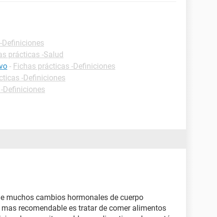
-Definiciones
as prácticas -Salud
ivo
-
Fichas prácticas -Definiciones
cticas -Definiciones
 -Definiciones
 de muchos cambios hormonales de cuerpo
 mas recomendable es tratar de comer alimentos