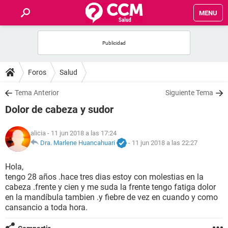
MENU
INICIO
FOROS
Foros
Salud
SALUD
Tema Anterior
Siguiente Tema
Dolor de cabeza y sudor
FAMILIA
alicia
- 11 jun 2018 a las 17:24
NUTRICIÓN
Dra. Marlene Huancahuari
-
11 jun 2018 a las 22:27
Hola,
BIENESTAR
tengo 28 años .hace tres dias estoy con molestias en la
cabeza .frente y cien y me suda la frente tengo fatiga dolor
SEXUALIDAD
en la mandíbula tambien .y fiebre de vez en cuando y como
cansancio a toda hora.
GLOSARIO