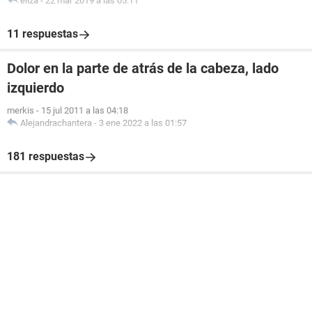
eliza
-
22 mar 2019 a las 05:11
11 respuestas
Dolor en la parte de atrás de la cabeza, lado
izquierdo
merkis
-
15 jul 2011 a las 04:18
Alejandrachantera
-
3 ene 2022 a las 01:57
181 respuestas