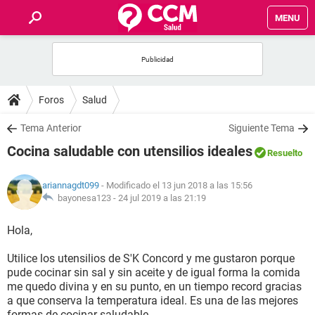
MENU
INICIO
FOROS
Foros
Salud
SALUD
Tema Anterior
Siguiente Tema
Cocina saludable con utensilios ideales
Resuelto
FAMILIA
ariannagdt099
- Modificado el 13 jun 2018 a las 15:56
NUTRICIÓN
bayonesa123 -
24 jul 2019 a las 21:19
Hola,
BIENESTAR
Utilice los utensilios de S'K Concord y me gustaron porque
SEXUALIDAD
pude cocinar sin sal y sin aceite y de igual forma la comida
me quedo divina y en su punto, en un tiempo record gracias
a que conserva la temperatura ideal. Es una de las mejores
GLOSARIO
formas de cocinar saludable.