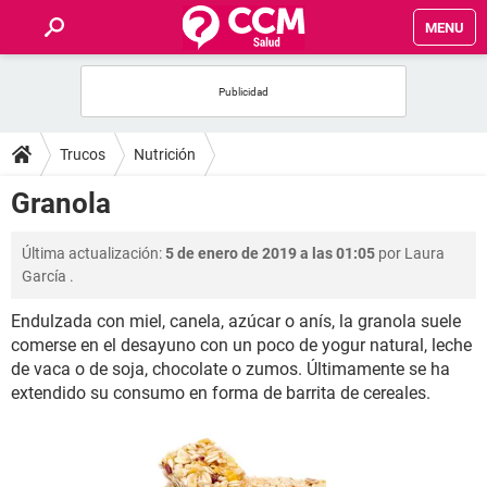
MENU
INICIO
FOROS
Trucos
Nutrición
SALUD
Granola
FAMILIA
Última actualización:
5 de enero de 2019 a las 01:05
por
Laura
García
.
NUTRICIÓN
Endulzada con miel, canela, azúcar o anís, la granola suele
comerse en el desayuno con un poco de yogur natural, leche
BIENESTAR
de vaca o de soja, chocolate o zumos. Últimamente se ha
extendido su consumo en forma de barrita de cereales.
SEXUALIDAD
GLOSARIO