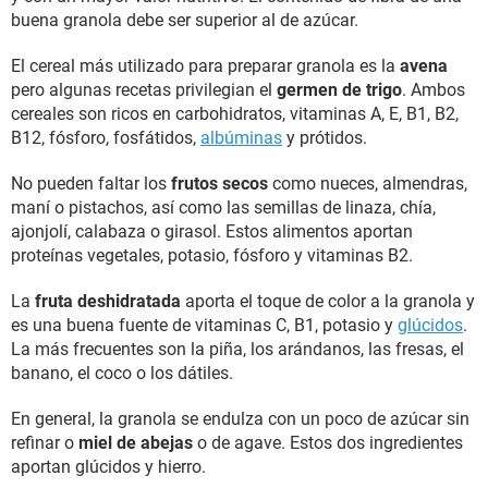
buena granola debe ser superior al de azúcar.
El cereal más utilizado para preparar granola es la
avena
pero algunas recetas privilegian el
germen de trigo
. Ambos
cereales son ricos en carbohidratos, vitaminas A, E, B1, B2,
B12, fósforo, fosfátidos,
albúminas
y prótidos.
No pueden faltar los
frutos secos
como nueces, almendras,
maní o pistachos, así como las semillas de linaza, chía,
ajonjolí, calabaza o girasol. Estos alimentos aportan
proteínas vegetales, potasio, fósforo y vitaminas B2.
La
fruta deshidratada
aporta el toque de color a la granola y
es una buena fuente de vitaminas C, B1, potasio y
glúcidos
.
La más frecuentes son la piña, los arándanos, las fresas, el
banano, el coco o los dátiles.
En general, la granola se endulza con un poco de azúcar sin
refinar o
miel de abejas
o de agave. Estos dos ingredientes
aportan glúcidos y hierro.