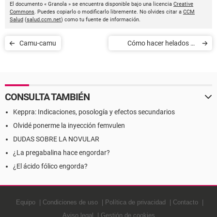
El documento « Granola » se encuentra disponible bajo una licencia
Creative
Commons
. Puedes copiarlo o modificarlo libremente. No olvides citar a
CCM
Salud
(
salud.ccm.net
) como tu fuente de información.
Camu-camu
Cómo hacer helados en
casa
CONSULTA TAMBIÉN
Keppra: Indicaciones, posología y efectos secundarios
Olvidé ponerme la inyección femvulen
DUDAS SOBRE LA NOVULAR
¿La pregabalina hace engordar?
¿El ácido fólico engorda?
Equipo
Condiciones de uso
Política de privacidad
Contacto
Aviso legal
Gestión de cookies