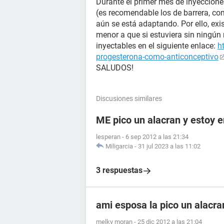
Durante el primer mes de inyeccion
(es recomendable los de barrera, co
aún se está adaptando. Por ello, exis
menor a que si estuviera sin ningú
inyectables en el siguiente enlace:
h
progesterona-como-anticonceptivo
SALUDOS!
Discusiones similares
ME pico un alacran y estoy
lesperan
-
6 sep 2012 a las 21:34
Miligarcia
-
31 jul 2023 a las 11:02
3 respuestas
ami esposa la pico un alacr
melky moran
-
25 dic 2012 a las 21:04