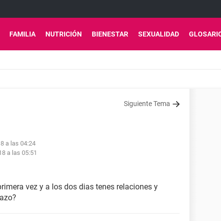
FAMILIA
NUTRICIÓN
BIENESTAR
SEXUALIDAD
GLOSARI
Siguiente Tema
8 a las 04:24
18 a las 05:51
primera vez y a los dos dias tenes relaciones y
razo?