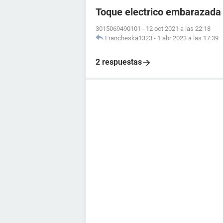
Toque electrico embarazada
3015069490101
-
12 oct 2021 a las 22:18
Francheska1323
-
1 abr 2023 a las 17:39
2 respuestas