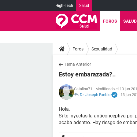
High-Tech
Salud
FOROS
SALUD
Foros
Sexualidad
Tema Anterior
Estoy embarazada?..
Catalina71
- Modificado el 13 jun 201
Dr. Joseph Exebio
-
13 jun 20
Hola,
Si te inyectas la anticonceptiva por 
acaba adentro. Hay riesgo de emba