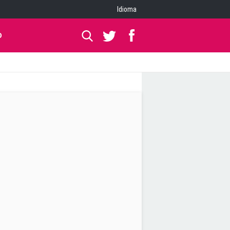
Idioma
O