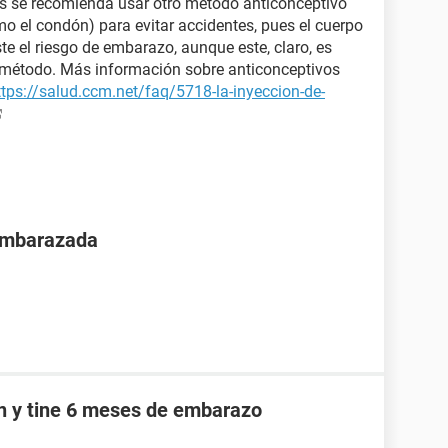
es se recomienda usar otro método anticonceptivo
mo el condón) para evitar accidentes, pues el cuerpo
te el riesgo de embarazo, aunque este, claro, es
n método. Más información sobre anticonceptivos
ttps://salud.ccm.net/faq/5718-la-inyeccion-de-
 embarazada
an y tine 6 meses de embarazo