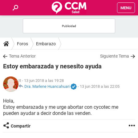
MENU
INICIO
FOROS
Foros
Embarazo
SALUD
Tema Anterior
Siguiente Tema
Estoy embarazada y nesesito ayuda
FAMILIA
It
- 13 jun 2018 a las 19:28
NUTRICIÓN
Dra. Marlene Huancahuari
-
13 jun 2018 a las 22:05
Hola,
BIENESTAR
Estoy embarazada y me urge abortar con cycotec me
pueden ayudar a decir donde las venden.
SEXUALIDAD
Compartir
GLOSARIO