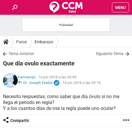
MENU
INICIO
FOROS
Foros
Embarazo
SALUD
Tema Anterior
Siguiente Tema
Que día ovulo exactamente
FAMILIA
Karinasojo
- 14 jun 2018 a las 00:45
NUTRICIÓN
Dr. Joseph Exebio
-
14 jun 2018 a las 03:14
Necesito respuestas, como saber que día óvulo si no me
BIENESTAR
llega el periodo en regla?
Y a los cuantos días de irse la regla puede uno ocular?
SEXUALIDAD
Compartir
GLOSARIO