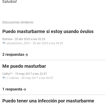
Saludos!
Discusiones similares
Puedo masturbarme si estoy usando óvulos
Romina
-
20 abr 2023 a las 02:25
elyaahmero_2051
-
20 abr 2023 a las 04:25
2 respuestas
Me puedo masturbar
Cathy**
-
19 may 2017 a las 22:57
c-salinas
-
20 may 2017 a las 00:47
1 respuesta
Puedo tener una infección por masturbarme