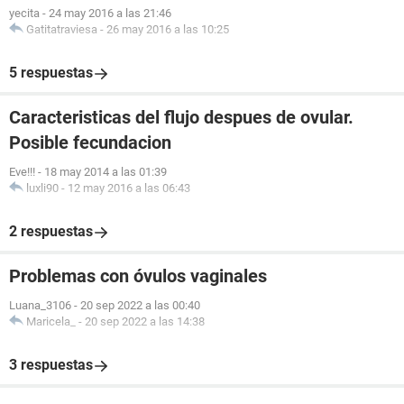
yecita
-
24 may 2016 a las 21:46
Gatitatraviesa
-
26 may 2016 a las 10:25
5 respuestas
Caracteristicas del flujo despues de ovular.
Posible fecundacion
Eve!!!
-
18 may 2014 a las 01:39
luxli90
-
12 may 2016 a las 06:43
2 respuestas
Problemas con óvulos vaginales
Luana_3106
-
20 sep 2022 a las 00:40
Maricela_
-
20 sep 2022 a las 14:38
3 respuestas