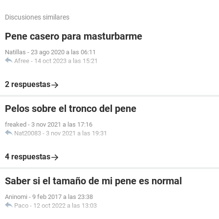
Discusiones similares
Pene casero para masturbarme
Natillas
-
23 ago 2020 a las 06:11
Afree
-
14 oct 2023 a las 15:21
2 respuestas
Pelos sobre el tronco del pene
freaked
-
3 nov 2021 a las 17:16
Nat20083
-
3 nov 2021 a las 19:31
4 respuestas
Saber si el tamaño de mi pene es normal
Aninomi
-
9 feb 2017 a las 23:38
Paco
-
12 oct 2022 a las 13:03