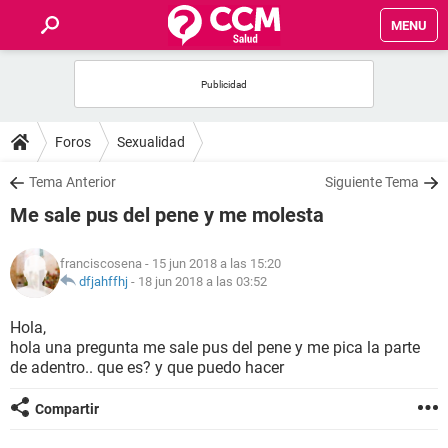
MENU
INICIO
FOROS
Foros
Sexualidad
SALUD
Tema Anterior
Siguiente Tema
Me sale pus del pene y me molesta
FAMILIA
franciscosena
- 15 jun 2018 a las 15:20
NUTRICIÓN
dfjahffhj
-
18 jun 2018 a las 03:52
Hola,
BIENESTAR
hola una pregunta me sale pus del pene y me pica la parte
de adentro.. que es? y que puedo hacer
SEXUALIDAD
Compartir
GLOSARIO