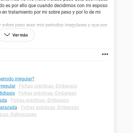
odo es por ello que cuando decidimos con mi esposo
 en tratamiento por mi sobre peso y por lo de mi
er sobre peso eran mis periodos irregulares y que por
ra poderme ir llego una chica con mucho mas peso
Ver más
 lo que me dijeron a mi me entro la duda de ver si
 otra clínica para escuchar otra opinión y decidí
der quedar embarazada....espero con ansias alguna
riodo irregular?
rregular
-
Fichas prácticas -Embarazo
idiasis
-
Fichas prácticas -Embarazo
zada
-
Fichas prácticas -Embarazo
barazada
-
Fichas prácticas -Embarazo
icas -Definiciones