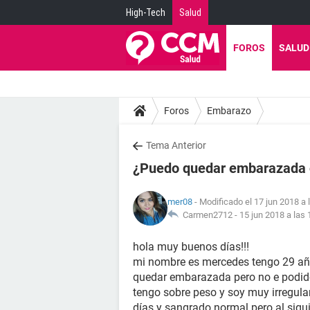
High-Tech
Salud
FOROS
SALUD
Foros
Embarazo
Tema Anterior
¿Puedo quedar embarazada co
mer08
- Modificado el 17 jun 2018 a 
Carmen2712 -
15 jun 2018 a las 
hola muy buenos días!!!
mi nombre es mercedes tengo 29 año
quedar embarazada pero no e podido
tengo sobre peso y soy muy irregul
días y sangrado normal pero al sig