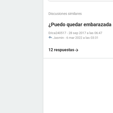
Discusiones similares
¿Puedo quedar embarazada si
Erica240517
-
28 sep 2017 a las 06:47
Jasmin
-
6 mar 2022 a las 03:31
12 respuestas