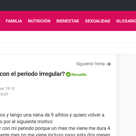
FAMILIA
NUTRICIÓN
BIENESTAR
SEXUALIDAD
GLOSARI
Siguiente Tema
n el periodo irregular?
Resuelto
las 19:15
18:07
s y tengo una nena de 9 añitos y quiero volver a
 por el siguiente motivo:
ar con mi periodo porque un mes me viene me dura 4
uiente mes no me viene incluso paso asta dos meses