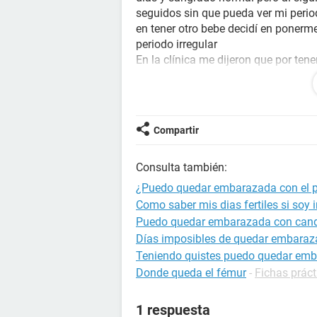
seguidos sin que pueda ver mi peri
en tener otro bebe decidí en ponerme
periodo irregular
En la clínica me dijeron que por ten
eso no podía, estando es espera pa
que yo y estaba embarazada y viendo
me tengo que poner en tratamiento en
preguntar si hay otra manera de po
Compartir
respuesta que me pueda ayudar
Consulta también:
¿Puedo quedar embarazada con el pe
Como saber mis dias fertiles si soy i
Puedo quedar embarazada con cand
Días imposibles de quedar embara
Teniendo quistes puedo quedar em
Donde queda el fémur
-
Fichas práct
1 respuesta