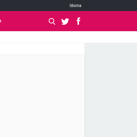
Idioma
O