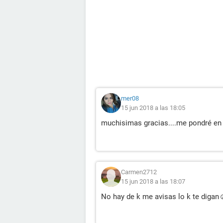
mer08
15 jun 2018 a las 18:05
muchisimas gracias....me pondré en c
Carmen2712
15 jun 2018 a las 18:07
No hay de k me avisas lo k te digan