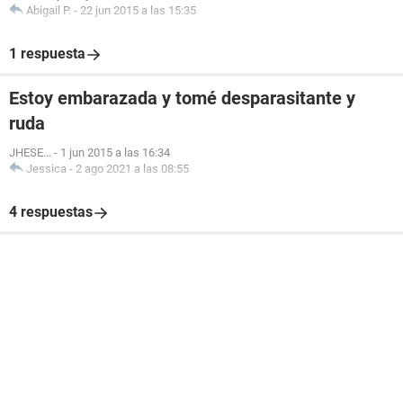
Abigail P.
-
22 jun 2015 a las 15:35
1 respuesta
Estoy embarazada y tomé desparasitante y
ruda
JHESE...
-
1 jun 2015 a las 16:34
Jessica
-
2 ago 2021 a las 08:55
4 respuestas