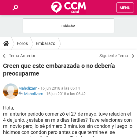
MENU
INICIO
FOROS
Foros
Embarazo
SALUD
Tema Anterior
Siguiente Tema
Creen que este embarazada o no debería
FAMILIA
preocuparme
NUTRICIÓN
Maholizam
- 16 jun 2018 a las 05:14
Maholizam
-
16 jun 2018 a las 06:42
BIENESTAR
Hola,
mi anterior período comenzó el 27 de mayo, tuve relación el
SEXUALIDAD
4 de junio, ¿estaba en mis dias fértiles? Tuve relaciones con
mi novio pero, lo sé primero 3 minutos sin condon y luego lo
hicimos con condon pero antes de que termine el se
GLOSARIO