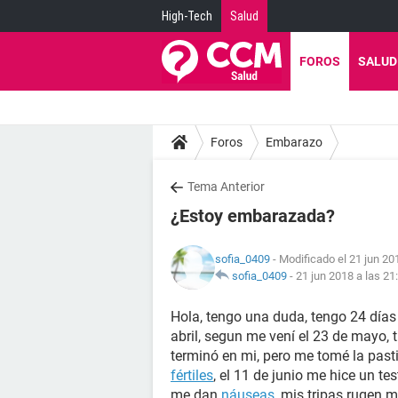
High-Tech
Salud
FOROS
SALUD
Foros
Embarazo
Tema Anterior
¿Estoy embarazada?
sofia_0409
- Modificado el 21 jun 20
sofia_0409
-
21 jun 2018 a las 21
Hola, tengo una duda, tengo 24 días 
abril, segun me vení el 23 de mayo, 
terminó en mi, pero me tomé la past
fértiles
, el 11 de junio me hice un te
me dan
náuseas
, mis tripas rugen