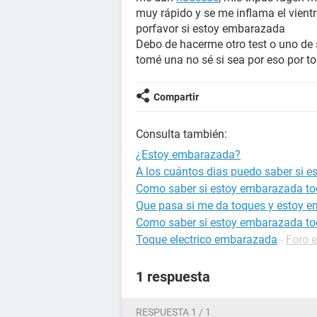
muy rápido y se me inflama el vien
porfavor si estoy embarazada
Debo de hacerme otro test o uno de
tomé una no sé si sea por eso por t
Compartir
Consulta también:
¿Estoy embarazada?
A los cuántos dias puedo saber si 
Como saber si estoy embarazada to
Que pasa si me da toques y estoy 
Como saber si estoy embarazada to
Toque electrico embarazada
-
Foro 
1 respuesta
RESPUESTA 1 / 1