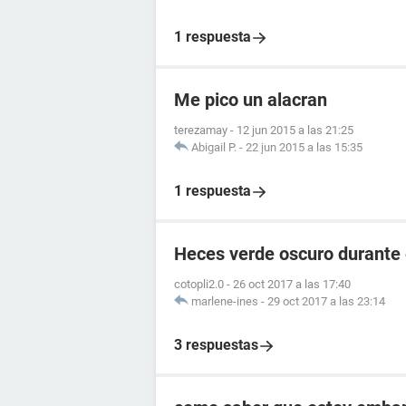
1 respuesta
Me pico un alacran
terezamay
-
12 jun 2015 a las 21:25
Abigail P.
-
22 jun 2015 a las 15:35
1 respuesta
Heces verde oscuro durante
cotopli2.0
-
26 oct 2017 a las 17:40
marlene-ines
-
29 oct 2017 a las 23:14
3 respuestas