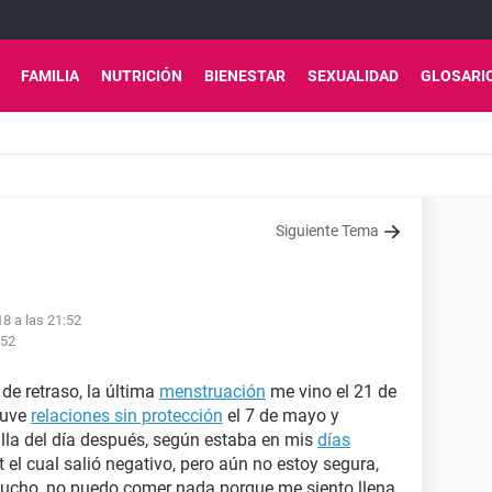
FAMILIA
NUTRICIÓN
BIENESTAR
SEXUALIDAD
GLOSARI
Siguiente Tema
18 a las 21:52
:52
de retraso, la última
menstruación
me vino el 21 de
tuve
relaciones sin protección
el 7 de mayo y
illa del día después, según estaba en mis
días
st el cual salió negativo, pero aún no estoy segura,
 mucho, no puedo comer nada porque me siento llena