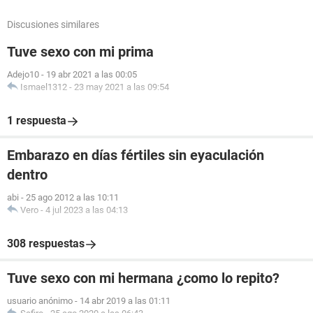
Discusiones similares
Tuve sexo con mi prima
Adejo10
-
19 abr 2021 a las 00:05
Ismael1312
-
23 may 2021 a las 09:54
1 respuesta
Embarazo en días fértiles sin eyaculación
dentro
abi
-
25 ago 2012 a las 10:11
Vero
-
4 jul 2023 a las 04:13
308 respuestas
Tuve sexo con mi hermana ¿como lo repito?
usuario anónimo
-
14 abr 2019 a las 01:11