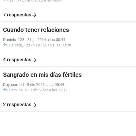
Safiro
-
25 ago 2020 a las 06:43
7 respuestas
Cuando tener relaciones
Daniela_123
-
31 jul 2014 a las 00:44
Daniela_123
-
31 jul 2014 a las 03:38
4 respuestas
Sangrado en mis días fértiles
Dayanamort
-
8 dic 2021 a las 05:44
Carolina15
-
1 abr 2022 a las 12:17
2 respuestas