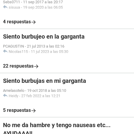
Sebs0711
-
11 sep 2017 a las 20:17
sisuua
-
19 sep 2020 a las 06:05
4 respuestas
Siento burbujeo en la garganta
PCAGUSTIN
-
21 jul 2013 a las 02:16
Nicolas115
-
11 jul 2023 a las 05:30
22 respuestas
Siento burbujas en mi garganta
Amelasotelo
-
19 oct 2018 a las 05:10
Heidy
-
27 feb 2022 a las 12:21
5 respuestas
No me da hambre y tengo nauseas etc...
AYUDAAA!!