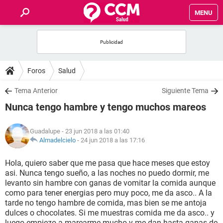
MENU
INICIO
FOROS
Foros
Salud
SALUD
Tema Anterior
Siguiente Tema
Nunca tengo hambre y tengo muchos mareos
FAMILIA
Guadalupe
- 23 jun 2018 a las 01:40
NUTRICIÓN
Almadelcielo
-
24 jun 2018 a las 17:16
Hola, quiero saber que me pasa que hace meses que estoy
BIENESTAR
asi. Nunca tengo sueño, a las noches no puedo dormir, me
levanto sin hambre con ganas de vomitar la comida aunque
SEXUALIDAD
como para tener energias pero muy poco, me da asco.. A la
tarde no tengo hambre de comida, mas bien se me antoja
dulces o chocolates. Si me muestras comida me da asco.. y
GLOSARIO
luego empiezo a marearme mucho y me dan hasta ganas de