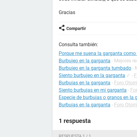
Gracias
Compartir
Consulta también:
Porque me suena la garganta como 
Burbujeo en la garganta
- Mejores r
Burbujeo en la garganta tumbado
- 
Siento burbujeo en la garganta
✓
-
F
Burbujas en la garganta
-
Foro Otorr
Siento burbujas en mi garganta
-
For
Especie de burbujas o granos en la 
Burbujas en la garganta
-
Foro Otorr
1 respuesta
RESPUESTA 1 / 1