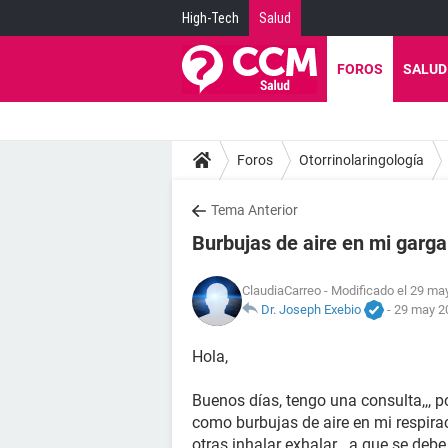
High-Tech
Salud
FOROS
SALUD
Foros
Otorrinolaringología
Tema Anterior
Burbujas de aire en mi garg
ClaudiaCarreo
- Modificado el 29 may
Dr. Joseph Exebio
-
29 may 20
Hola,
Buenos días, tengo una consulta,,, 
como burbujas de aire en mi respiraci
otras inhalar exhalar,,, a que se debe