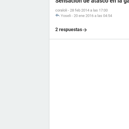
Sensación de atasco en la g
coraloli
-
28 feb 2014 a las 17:00
Yoseli
-
20 ene 2016 a las 04:54
2 respuestas