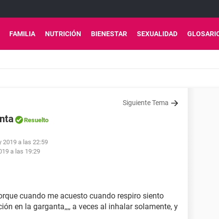
FAMILIA
NUTRICIÓN
BIENESTAR
SEXUALIDAD
GLOSARI
Siguiente Tema
anta
Resuelto
 2019 a las 22:59
19 a las 19:29
porque cuando me acuesto cuando respiro siento
ón en la garganta,,,, a veces al inhalar solamente, y
.