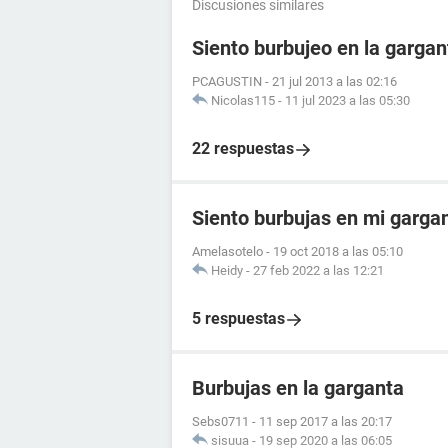
Discusiones similares
Siento burbujeo en la gargan
PCAGUSTIN
-
21 jul 2013 a las 02:16
Nicolas115
-
11 jul 2023 a las 05:30
22 respuestas
Siento burbujas en mi garga
Amelasotelo
-
19 oct 2018 a las 05:10
Heidy
-
27 feb 2022 a las 12:21
5 respuestas
Burbujas en la garganta
Sebs0711
-
11 sep 2017 a las 20:17
sisuua
-
19 sep 2020 a las 06:05