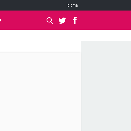
Idioma
O