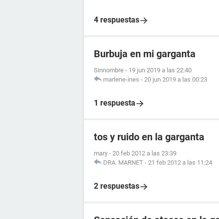
4 respuestas
Burbuja en mi garganta
Sinnombre
-
19 jun 2019 a las 22:40
marlene-ines
-
20 jun 2019 a las 00:23
1 respuesta
tos y ruido en la garganta
mary
-
20 feb 2012 a las 23:39
DRA. MARNET
-
21 feb 2012 a las 11:24
2 respuestas