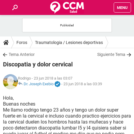
MENU
INICIO
FOROS
Foros
Traumatologia / Lesiones deportivas
SALUD
Tema Anterior
Siguiente Tema
Discopatia y dolor cervical
FAMILIA
Rodrigo
- 23 jun 2018 a las 03:07
NUTRICIÓN
Dr. Joseph Exebio
-
23 jun 2018 a las 03:39
Hola,
BIENESTAR
Buenas noches
Me llamo rodrigo tengo 23 años y tengo un dolor super
SEXUALIDAD
fuerte en la cervical e incluso cuando practico ejercicios para
la cervical duelen los hombros hasta las muñecas y hace
poco detectaron diacopatia lumbar l5 y l4 quisiera saber si
GLOSARIO
puedo jugar al futbol el medico me dijo que no podia pero