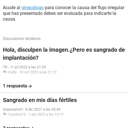
Acude al
ginecólogo
para conocer la causa del flujo irregular
que has presentado debes ser evaluada para indicarte la
causa.
Discusiones similares
Hola, disculpen la imagen.¿Pero es sangrado de
implantación?
Ttl
-
11 jul 2022 a las 21:25
Karla
-
10 oct 2022 a las 21:12
1 respuesta
Sangrado en mis días fértiles
Dayanamort
-
8 dic 2021 a las 05:44
Carolina15
-
1 abr 2022 a las 12:17