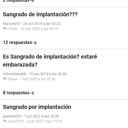
2 respuestas
Sangrado de implantación???
Macorra97
-
24 oct 2019 a las 03:23
Chelo
-
18 sep 2023 a las 00:19
12 respuestas
Es Sangrado de implantación? estaré
embarazada?
Colombiana98
-
15 nov 2019 a las 02:40
Elena
-
1 feb 2023 a las 02:50
8 respuestas
Sangrado por implantación
pamelaChh
-
1 jun 2021 a las 16:28
jessi2731
-
2 jun 2021 a las 17:19