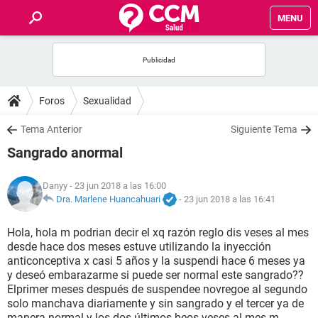
MENU
INICIO
FOROS
Foros
Sexualidad
SALUD
Tema Anterior
Siguiente Tema
Sangrado anormal
FAMILIA
Danyy
- 23 jun 2018 a las 16:00
NUTRICIÓN
Dra. Marlene Huancahuari
-
23 jun 2018 a las 16:41
Hola, hola m podrian decir el xq razón reglo dis veses al mes
BIENESTAR
desde hace dos meses estuve utilizando la inyección
anticonceptiva x casi 5 años y la suspendi hace 6 meses ya
SEXUALIDAD
y deseó embarazarme si puede ser normal este sangrado??
Elprimer meses después de suspendee novregoe al segundo
solo manchava diariamente y sin sangrado y el tercer ya de
GLOSARIO
manera normal y los dos últimos beos veses al mes m