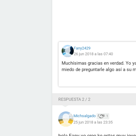
Fany2429
26 jun 2018 a las 07:40
Muchísimas gracias en verdad. Yo ya
miedo de preguntarle algo así a su 
RESPUESTA 2 / 2
Michsalgado
1
25 jun 2018 a las 23:35
hola Fany yo creo ke estas muy joven