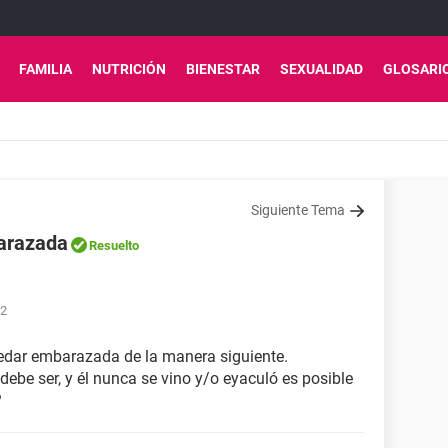
FAMILIA
NUTRICIÓN
BIENESTAR
SEXUALIDAD
GLOSARI
Siguiente Tema
barazada
Resuelto
42
quedar embarazada de la manera siguiente.
ebe ser, y él nunca se vino y/o eyaculó es posible
?