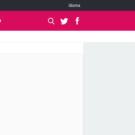
Idioma
O