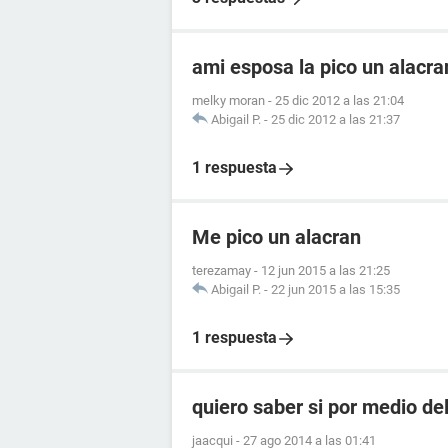
ami esposa la pico un alacr
melky moran
-
25 dic 2012 a las 21:04
Abigail P.
-
25 dic 2012 a las 21:37
1 respuesta
Me pico un alacran
terezamay
-
12 jun 2015 a las 21:25
Abigail P.
-
22 jun 2015 a las 15:35
1 respuesta
quiero saber si por medio de
jaacqui
-
27 ago 2014 a las 01:41