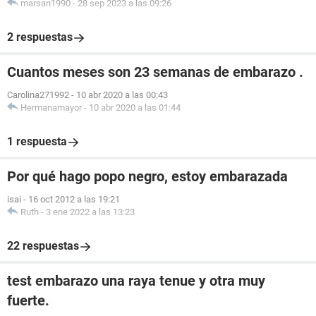
marsan1990
-
28 sep 2023 a las 09:26
2 respuestas
Cuantos meses son 23 semanas de embarazo .
Carolina271992
-
10 abr 2020 a las 00:43
Hermanamayor
-
10 abr 2020 a las 01:44
1 respuesta
Por qué hago popo negro, estoy embarazada
isai
-
16 oct 2012 a las 19:21
Ruth
-
3 ene 2022 a las 13:23
22 respuestas
test embarazo una raya tenue y otra muy
fuerte.