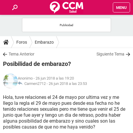
MENU
INICIO
FOROS
Foros
Embarazo
SALUD
Tema Anterior
Siguiente Tema
Posibilidad de embarazo?
FAMILIA
Anonimo
- 26 jun 2018 a las 19:20
NUTRICIÓN
Carmen2712 -
26 jun 2018 a las 23:53
Hola, tuve relaciones el 24 de mayo por ultima vez y me
BIENESTAR
llego la regla el 29 de mayo pues desde esa fecha no he
tenido relaciones sexuales pero me tiene que venir el 25 de
SEXUALIDAD
junio que fue ayer y tengo un dia de retraso, podra haber
alguna posibilidad de embarazo y sino cuales son las
posibles causas de que no me haya venido?
GLOSARIO