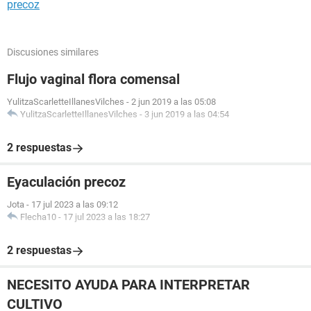
precoz
Discusiones similares
Flujo vaginal flora comensal
YulitzaScarletteIllanesVilches
-
2 jun 2019 a las 05:08
YulitzaScarletteIllanesVilches
-
3 jun 2019 a las 04:54
2 respuestas
Eyaculación precoz
Jota
-
17 jul 2023 a las 09:12
Flecha10
-
17 jul 2023 a las 18:27
2 respuestas
NECESITO AYUDA PARA INTERPRETAR
CULTIVO