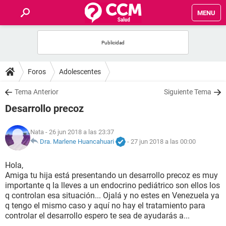
MENU
INICIO
FOROS
Foros
Adolescentes
SALUD
Tema Anterior
Siguiente Tema
Desarrollo precoz
FAMILIA
Nata
- 26 jun 2018 a las 23:37
NUTRICIÓN
Dra. Marlene Huancahuari
-
27 jun 2018 a las 00:00
Hola,
BIENESTAR
Amiga tu hija está presentando un desarrollo precoz es muy
importante q la lleves a un endocrino pediátrico son ellos los
SEXUALIDAD
q controlan esa situación... Ojalá y no estes en Venezuela ya
q tengo el mismo caso y aquí no hay el tratamiento para
controlar el desarrollo espero te sea de ayudarás a...
GLOSARIO