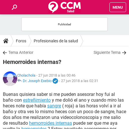
MENU
INICIO
FOROS
Foros
Profesionales de la salud
SALUD
Tema Anterior
Siguiente Tema
Hemorroides internas?
FAMILIA
Cholachola
- 27 jun 2018 a las 00:46
NUTRICIÓN
Dr. Joseph Exebio
-
27 jun 2018 a las 02:31
Buenas quisiera saber si me pueden asesorar hoy fui al
BIENESTAR
baño con
estreñimiento
y me dolió el ano y cuando miro las
heces note que había
sangre
( roja) a las horas volví a ir al
SEXUALIDAD
baño y otra ves lo mismo heces con un poco de sangre, hace
dos años me realizaron una videocolonoscopia y me salio
de resultado
hemorroides internas
puede ser que me aya
GLOSARIO
vuelto la
hemorroides
? Estoy asustado acesorenme por