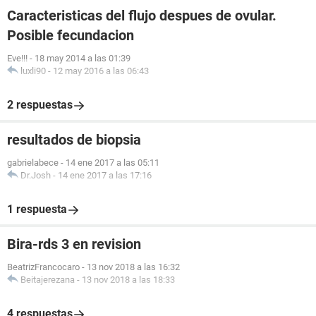
Caracteristicas del flujo despues de ovular.
Posible fecundacion
Eve!!!
-
18 may 2014 a las 01:39
luxli90
-
12 may 2016 a las 06:43
2 respuestas
resultados de biopsia
gabrielabece
-
14 ene 2017 a las 05:11
Dr.Josh
-
14 ene 2017 a las 17:16
1 respuesta
Bira-rds 3 en revision
BeatrizFrancocaro
-
13 nov 2018 a las 16:32
Beitajerezana
-
13 nov 2018 a las 18:33
4 respuestas