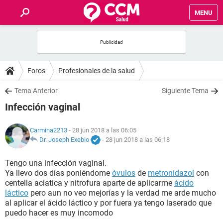
MENU
INICIO
FOROS
Foros
Profesionales de la salud
SALUD
Tema Anterior
Siguiente Tema
Infección vaginal
FAMILIA
Carmina2213
- 28 jun 2018 a las 06:05
NUTRICIÓN
Dr. Joseph Exebio
-
28 jun 2018 a las 06:18
Tengo una infección vaginal.
BIENESTAR
Ya llevo dos días poniéndome
óvulos
de
metronidazol
con
centella aciatica y nitrofura aparte de aplicarme
ácido
SEXUALIDAD
láctico
pero aun no veo mejorías y la verdad me arde mucho
al aplicar el ácido láctico y por fuera ya tengo laserado que
puedo hacer es muy incomodo
GLOSARIO