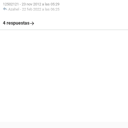
12502121
-
23 nov 2012 a las 05:29
Azahel
-
22 feb 2022 a las 06:25
4 respuestas