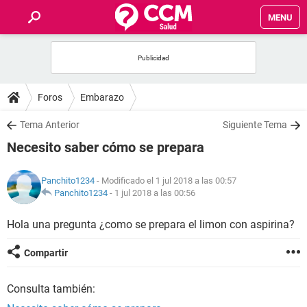
MENU
INICIO
FOROS
Foros
Embarazo
SALUD
Tema Anterior
Siguiente Tema
Necesito saber cómo se prepara
FAMILIA
Panchito1234
- Modificado el 1 jul 2018 a las 00:57
NUTRICIÓN
Panchito1234
-
1 jul 2018 a las 00:56
Hola una pregunta ¿como se prepara el limon con aspirina?
BIENESTAR
Compartir
SEXUALIDAD
Consulta también:
GLOSARIO