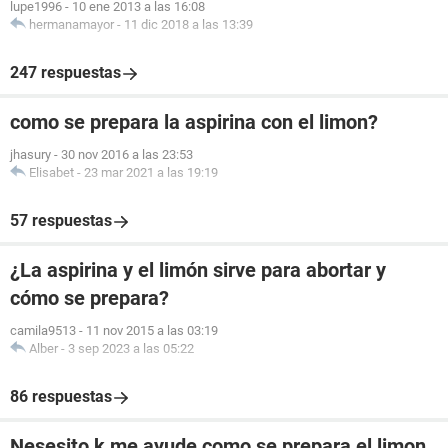
lupe1996
-
10 ene 2013 a las 16:08
hermanamayor
-
11 dic 2018 a las 13:39
247 respuestas
como se prepara la aspirina con el limon?
jhasury
-
30 nov 2016 a las 23:53
Elisabet
-
23 mar 2021 a las 19:19
57 respuestas
¿La aspirina y el limón sirve para abortar y
cómo se prepara?
camila9513
-
11 nov 2015 a las 03:19
Alber
-
3 sep 2023 a las 05:22
86 respuestas
Nesesito k me ayude como se prepara el limon