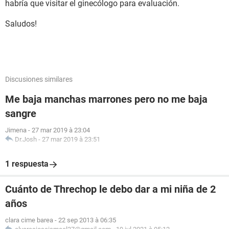
habría que visitar el ginecólogo para evaluación.
Saludos!
Discusiones similares
Me baja manchas marrones pero no me baja
sangre
Jimena
-
27 mar 2019 à 23:04
Dr.Josh
-
27 mar 2019 à 23:51
1 respuesta
Cuánto de Threchop le debo dar a mi niña de 2
años
clara cime barea
-
22 sep 2013 à 06:35