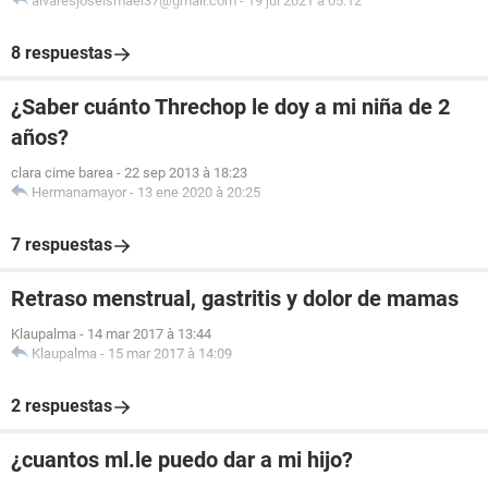
alvaresjoseismael37@gmail.com
-
19 jul 2021 à 05:12
8 respuestas
¿Saber cuánto Threchop le doy a mi niña de 2
años?
clara cime barea
-
22 sep 2013 à 18:23
Hermanamayor
-
13 ene 2020 à 20:25
7 respuestas
Retraso menstrual, gastritis y dolor de mamas
Klaupalma
-
14 mar 2017 à 13:44
Klaupalma
-
15 mar 2017 à 14:09
2 respuestas
¿cuantos ml.le puedo dar a mi hijo?