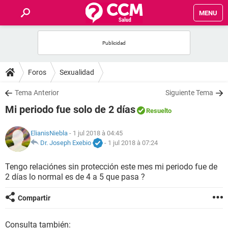
MENU
INICIO
FORUMS
Foros
Sexualidad
SALUD
Tema Anterior
Siguiente Tema
Mi periodo fue solo de 2 días
Resuelto
FAMILIA
ElianisNiebla
- 1 jul 2018 à 04:45
NUTRICIÓN
Dr. Joseph Exebio
-
1 jul 2018 à 07:24
Tengo relaciónes sin protección este mes mi periodo fue de
BIENESTAR
2 días lo normal es de 4 a 5 que pasa ?
SEXUALIDAD
Compartir
GLOSARIO
Consulta también: