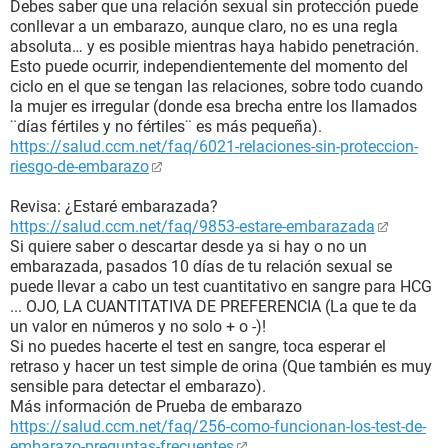
Debes saber que una relación sexual sin protección puede
conllevar a un embarazo, aunque claro, no es una regla
absoluta… y es posible mientras haya habido penetración.
Esto puede ocurrir, independientemente del momento del
ciclo en el que se tengan las relaciones, sobre todo cuando
la mujer es irregular (donde esa brecha entre los llamados
¨días fértiles y no fértiles¨ es más pequeña).
https://salud.ccm.net/faq/6021-relaciones-sin-proteccion-
riesgo-de-embarazo
Revisa: ¿Estaré embarazada?
https://salud.ccm.net/faq/9853-estare-embarazada
Si quiere saber o descartar desde ya si hay o no un
embarazada, pasados 10 días de tu relación sexual se
puede llevar a cabo un test cuantitativo en sangre para HCG
... OJO, LA CUANTITATIVA DE PREFERENCIA (La que te da
un valor en números y no solo + o -)!
Si no puedes hacerte el test en sangre, toca esperar el
retraso y hacer un test simple de orina (Que también es muy
sensible para detectar el embarazo).
Más información de Prueba de embarazo
https://salud.ccm.net/faq/256-como-funcionan-los-test-de-
embarazo-preguntas-frecuentes