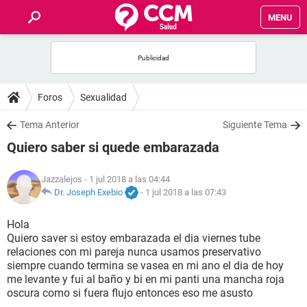
MENU
INICIO
FOROS
Foros
Sexualidad
SALUD
Tema Anterior
Siguiente Tema
Quiero saber si quede embarazada
FAMILIA
Jazzalejos
- 1 jul 2018 a las 04:44
NUTRICIÓN
Dr. Joseph Exebio
-
1 jul 2018 a las 07:43
Hola
BIENESTAR
Quiero saver si estoy embarazada el dia viernes tube
relaciones con mi pareja nunca usamos preservativo
SEXUALIDAD
siempre cuando termina se vasea en mi ano el dia de hoy
me levante y fui al baño y bi en mi panti una mancha roja
oscura como si fuera flujo entonces eso me asusto
GLOSARIO