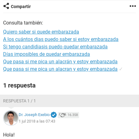
Compartir
Consulta también:
Quiero saber si quede embarazada
A los cuántos dias puedo saber si estoy embarazada
Si tengo candidiasis puedo quedar embarazada
Días imposibles de quedar embarazada
Que pasa si me pica un alacrán y estoy embarazada
Que pasa si me pica un alacran y estoy embarazada
✓
1 respuesta
RESPUESTA 1 / 1
Dr. Joseph Exebio
16.358
1 jul 2018 a las 07:43
Hola!