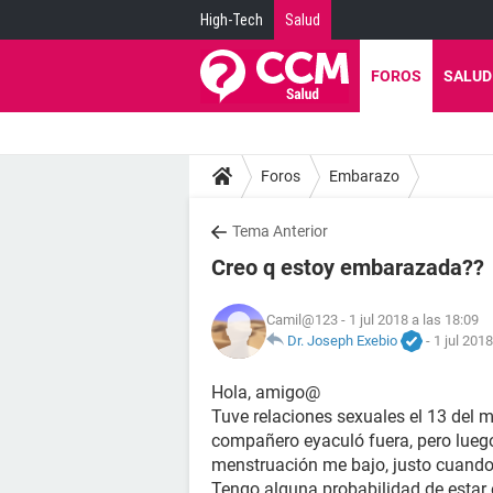
High-Tech
Salud
FOROS
SALUD
Foros
Embarazo
Tema Anterior
Creo q estoy embarazada??
Camil@123
- 1 jul 2018 a las 18:09
Dr. Joseph Exebio
-
1 jul 2018
Hola, amigo@
Tuve relaciones sexuales el 13 del 
compañero eyaculó fuera, pero luego
menstruación me bajo, justo cuando l
Tengo alguna probabilidad de esta