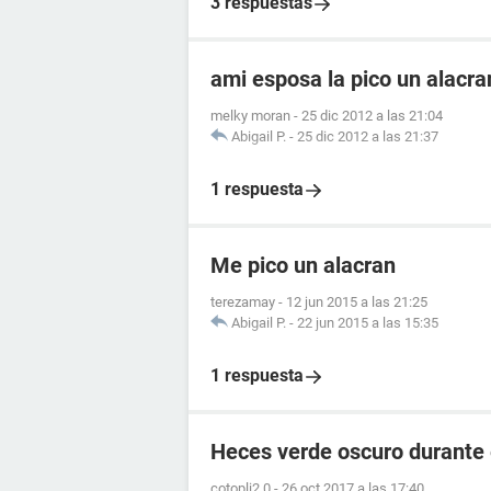
3 respuestas
ami esposa la pico un alacr
melky moran
-
25 dic 2012 a las 21:04
Abigail P.
-
25 dic 2012 a las 21:37
1 respuesta
Me pico un alacran
terezamay
-
12 jun 2015 a las 21:25
Abigail P.
-
22 jun 2015 a las 15:35
1 respuesta
Heces verde oscuro durante
cotopli2.0
-
26 oct 2017 a las 17:40