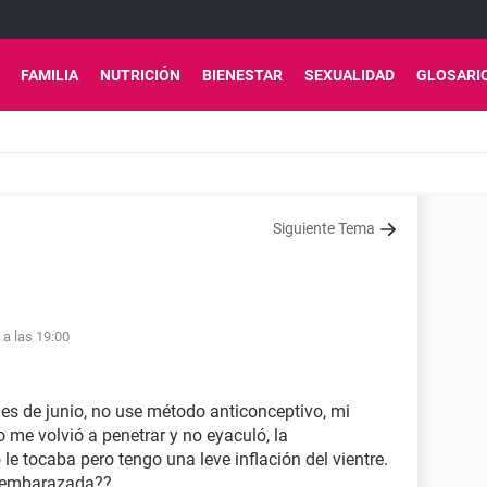
FAMILIA
NUTRICIÓN
BIENESTAR
SEXUALIDAD
GLOSARI
Siguiente Tema
 a las 19:00
mes de junio, no use método anticonceptivo, mi
 me volvió a penetrar y no eyaculó, la
e tocaba pero tengo una leve inflación del vientre.
r embarazada??