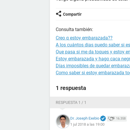
Compartir
Consulta también:
Creo q estoy embarazada??
A los cuántos dias puedo saber si 
Que pasa si me da toques y estoy 
Estoy embarazada y hago caca neg
Días imposibles de quedar embara
Como saber si estoy embarazada to
1 respuesta
RESPUESTA 1 / 1
Dr. Joseph Exebio
16.358
1 jul 2018 a las 19:00