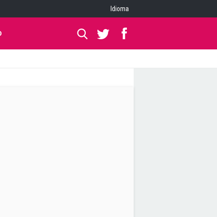
Idioma
O