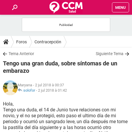
MENU
INICIO
FORUMS
Foros
Contracepción
SALUD
Tema Anterior
Siguiente Tema
Tengo una gran duda, sobre síntomas de un
FAMILIA
embarazo
NUTRICIÓN
Maryana
- 2 jul 2018 à 00:37
solofor
-
2 jul 2018 à 01:42
BIENESTAR
Hola,
Tengo una duda, el 14 de Junio tuve relaciones con mi
SEXUALIDAD
novio, y el no se protegió, esto paso el ultimo día de mi
periodo y ocurrió un sangrado leve, un día después me tome
la pastilla del día siguiente y a las horas ocurrió otro
GLOSARIO