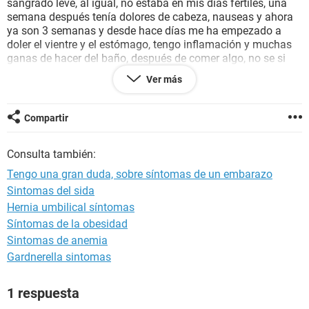
sangrado leve, al igual, no estaba en mis días fértiles, una
semana después tenía dolores de cabeza, nauseas y ahora
ya son 3 semanas y desde hace días me ha empezado a
doler el vientre y el estómago, tengo inflamación y muchas
ganas de hacer del baño, después de comer algo, no se si
eso sea por lo mismo, de igual manera me ha dolido la
Ver más
pierna derecha al caminar, aún no llega mi periodo faltan 7
días y estoy demasiado preocupada, ayudaaa
Compartir
Consulta también:
Tengo una gran duda, sobre síntomas de un embarazo
Sintomas del sida
Hernia umbilical síntomas
Síntomas de la obesidad
Sintomas de anemia
Gardnerella sintomas
1 respuesta