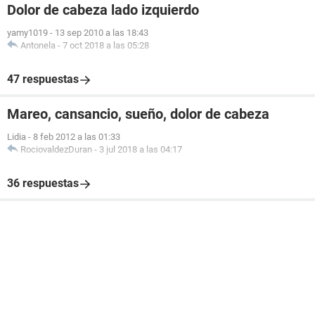
Dolor de cabeza lado izquierdo
yamy1019
-
13 sep 2010 a las 18:43
Antonela
-
7 oct 2018 a las 05:28
47 respuestas
Mareo, cansancio, sueño, dolor de cabeza
Lidia
-
8 feb 2012 a las 01:33
RociovaldezDuran
-
3 jul 2018 a las 04:17
36 respuestas