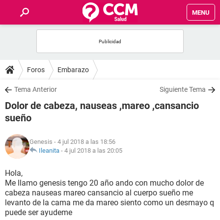
MENU
INICIO
FOROS
Foros
Embarazo
SALUD
Tema Anterior
Siguiente Tema
Dolor de cabeza, nauseas ,mareo ,cansancio
FAMILIA
sueño
NUTRICIÓN
Genesis
- 4 jul 2018 a las 18:56
Ileanita
-
4 jul 2018 a las 20:05
BIENESTAR
Hola,
Me llamo genesis tengo 20 año ando con mucho dolor de
SEXUALIDAD
cabeza nauseas mareo cansancio al cuerpo sueño me
levanto de la cama me da mareo siento como un desmayo q
puede ser ayudeme
GLOSARIO