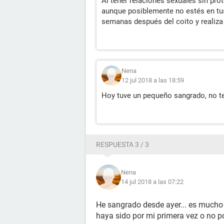
Al tener relaciones sexuales sin pro
aunque posiblemente no estés en tus 
semanas después del coito y realiza
Nena
12 jul 2018 a las 18:59
Hoy tuve un pequeño sangrado, no te
RESPUESTA 3 / 3
Nena
14 jul 2018 a las 07:22
He sangrado desde ayer... es mucho 
haya sido por mi primera vez o no po