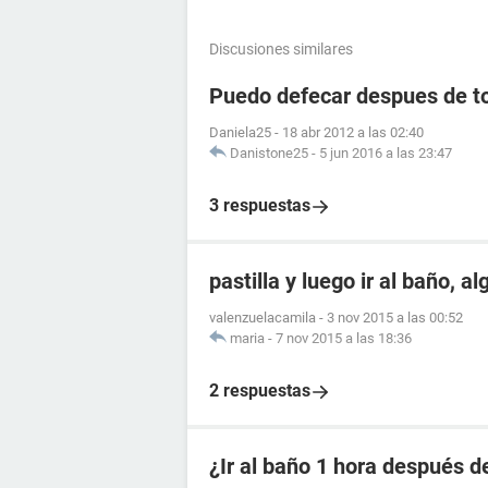
Discusiones similares
Puedo defecar despues de to
Daniela25
-
18 abr 2012 a las 02:40
Danistone25
-
5 jun 2016 a las 23:47
3 respuestas
pastilla y luego ir al baño, a
valenzuelacamila
-
3 nov 2015 a las 00:52
maria
-
7 nov 2015 a las 18:36
2 respuestas
¿Ir al baño 1 hora después de