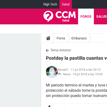
High-Tech
Salud
FOROS
SALUD
Foros
Embarazo
Tema Anterior
Postday la pastilla cuantas 
Nena01
- 11 jul 2018 a las 03:12
Nena -
14 jul 2018 a las 19:00
Mi periodo termino el martes y tuve r
protección el sábado tome la postda
sin protección puedo tomar nuevamen