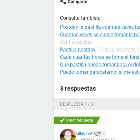
Compartir
Consulta también:
Postday la pastilla cuantas veces l
Cuantas veces se puede tomar la pas
Contracepción
Pastilla postday
-
Fichas prácticas 
Cada cuantas horas se toma el torsi
Que pastilla puedo tomar para el d
Puedo tomar paracetamol si me est
3 respuestas
RESPUESTA 1 / 3
Mejor respuesta
Mila6789
4
11 jul 2018 a las 04:22