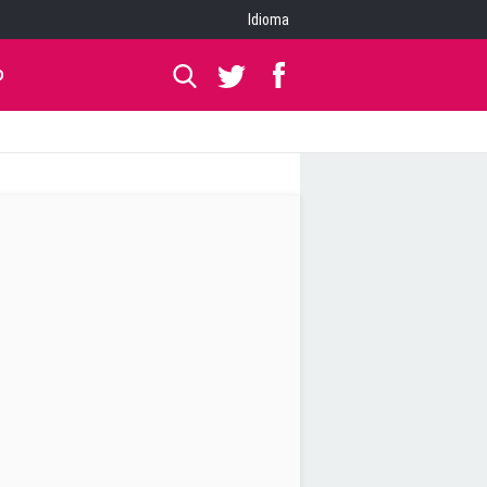
Idioma
O