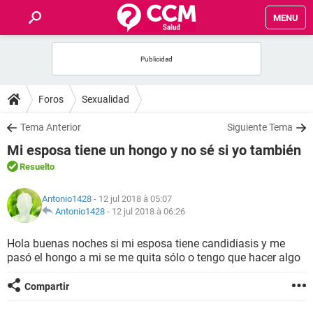
MENU
INICIO
FORUMS
Foros
Sexualidad
SALUD
Tema Anterior
Siguiente Tema
Mi esposa tiene un hongo y no sé si yo también
FAMILIA
Resuelto
NUTRICIÓN
Antonio1428
- 12 jul 2018 à 05:07
Antonio1428
-
12 jul 2018 à 06:26
BIENESTAR
Hola buenas noches si mi esposa tiene candidiasis y me
pasó el hongo a mi se me quita sólo o tengo que hacer algo
SEXUALIDAD
Compartir
GLOSARIO