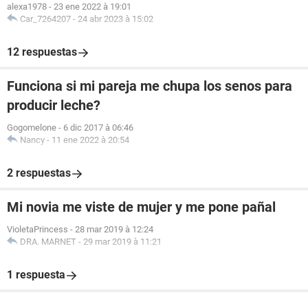
alexa1978
-
23 ene 2022 à 19:01
Car_7264207
-
24 abr 2023 à 15:02
12 respuestas
Funciona si mi pareja me chupa los senos para
producir leche?
Gogomelone
-
6 dic 2017 à 06:46
Nancy
-
11 ene 2022 à 20:54
2 respuestas
Mi novia me viste de mujer y me pone pañal
VioletaPrincess
-
28 mar 2019 à 12:24
DRA. MARNET
-
29 mar 2019 à 11:21
1 respuesta