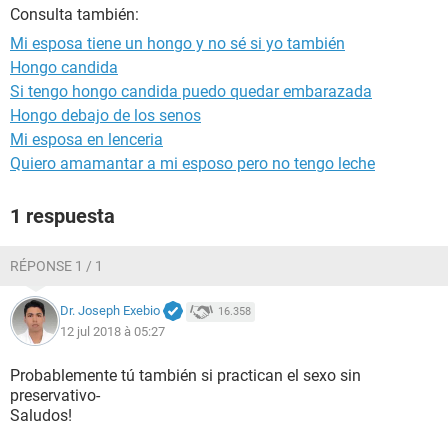
Consulta también:
Mi esposa tiene un hongo y no sé si yo también
Hongo candida
Si tengo hongo candida puedo quedar embarazada
Hongo debajo de los senos
Mi esposa en lenceria
Quiero amamantar a mi esposo pero no tengo leche
1 respuesta
RÉPONSE 1 / 1
Dr. Joseph Exebio
16.358
12 jul 2018 à 05:27
Probablemente tú también si practican el sexo sin
preservativo-
Saludos!