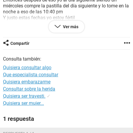
miércoles compre la pastilla del día siguiente y lo tome en la
noche a eso de las 10:40 pm
Y justo estas fechas yo estoy fértil
Y quisiera que por favor me digan si hay posibilidad que yo
Ver más
quede embaraza o no
Ando muy preocupada y estresada por eso
Ayudenme por favor
Compartir
Consulta también:
Quisiera consultar algo
Que especialista consultar
Quisiera embarazarme
Consultar sobre la herida
Quisiera ser travesti.
✓
Quisiera ser mujer...
1 respuesta