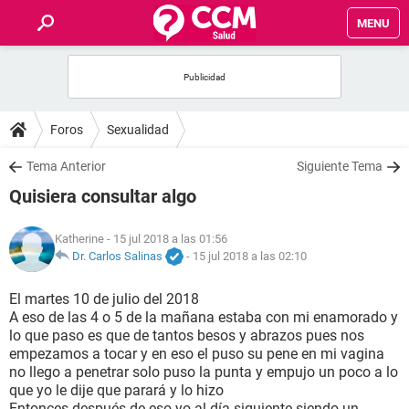
MENU
INICIO
FOROS
Foros
Sexualidad
SALUD
Tema Anterior
Siguiente Tema
Quisiera consultar algo
FAMILIA
Katherine
- 15 jul 2018 a las 01:56
NUTRICIÓN
Dr. Carlos Salinas
-
15 jul 2018 a las 02:10
El martes 10 de julio del 2018
BIENESTAR
A eso de las 4 o 5 de la mañana estaba con mi enamorado y
lo que paso es que de tantos besos y abrazos pues nos
SEXUALIDAD
empezamos a tocar y en eso el puso su pene en mi vagina
no llego a penetrar solo puso la punta y empujo un poco a lo
que yo le dije que parará y lo hizo
GLOSARIO
Entonces después de eso yo al día siguiente siendo un