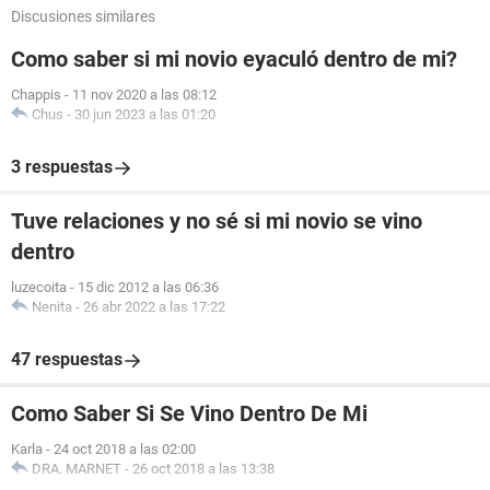
Discusiones similares
Como saber si mi novio eyaculó dentro de mi?
Chappis
-
11 nov 2020 a las 08:12
Chus
-
30 jun 2023 a las 01:20
3 respuestas
Tuve relaciones y no sé si mi novio se vino
dentro
luzecoita
-
15 dic 2012 a las 06:36
Nenita
-
26 abr 2022 a las 17:22
47 respuestas
Como Saber Si Se Vino Dentro De Mi
Karla
-
24 oct 2018 a las 02:00
DRA. MARNET
-
26 oct 2018 a las 13:38