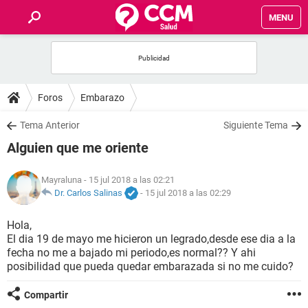
MENU
INICIO
FOROS
Foros
Embarazo
SALUD
Tema Anterior
Siguiente Tema
Alguien que me oriente
FAMILIA
Mayraluna
- 15 jul 2018 a las 02:21
NUTRICIÓN
Dr. Carlos Salinas
-
15 jul 2018 a las 02:29
Hola,
BIENESTAR
El dia 19 de mayo me hicieron un legrado,desde ese dia a la
fecha no me a bajado mi periodo,es normal?? Y ahi
SEXUALIDAD
posibilidad que pueda quedar embarazada si no me cuido?
Compartir
GLOSARIO