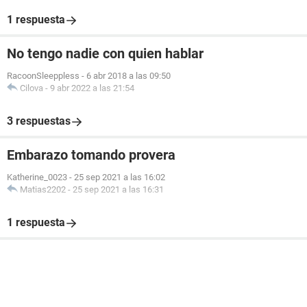
1 respuesta
No tengo nadie con quien hablar
RacoonSleeppless
-
6 abr 2018 a las 09:50
Cilova
-
9 abr 2022 a las 21:54
3 respuestas
Embarazo tomando provera
Katherine_0023
-
25 sep 2021 a las 16:02
Matias2202
-
25 sep 2021 a las 16:31
1 respuesta