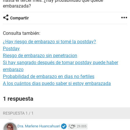
hasta el tercer mes. ¿hay probabilidad que quede
embarazada?
Compartir
Consulta también:
¿Hay riesgo de embarazo si tomé la postday?
Postday
Riesgo de embarazo sin penetracion
Si hay sangrado después de tomar postday puede haber
embarazo
Probabilidad de embarazo en dias no fertiles
A los cuántos dias puedo saber si estoy embarazada
1 respuesta
RESPUESTA 1 / 1
Dra. Marlene Huancahuari
29.005