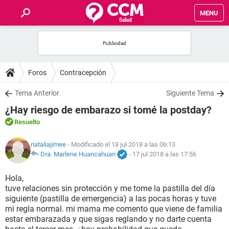
MENU
INICIO
FOROS
Foros
Contracepción
SALUD
Tema Anterior
Siguiente Tema
¿Hay riesgo de embarazo si tomé la postday?
FAMILIA
Resuelto
NUTRICIÓN
nataliajimee
- Modificado el 18 jul 2018 a las 06:13
Dra. Marlene Huancahuari
-
17 jul 2018 a las 17:56
BIENESTAR
Hola,
tuve relaciones sin protección y me tome la pastilla del día
SEXUALIDAD
siguiente (pastilla de emergencia) a las pocas horas y tuve
mi regla normal. mi mama me comento que viene de familia
estar embarazada y que sigas reglando y no darte cuenta
GLOSARIO