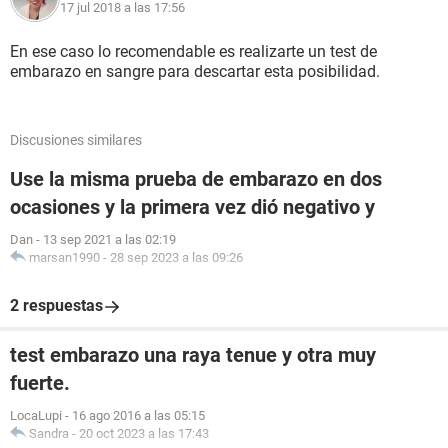
17 jul 2018 a las 17:56
En ese caso lo recomendable es realizarte un test de
embarazo en sangre para descartar esta posibilidad.
Discusiones similares
Use la misma prueba de embarazo en dos
ocasiones y la primera vez dió negativo y
Dan
-
13 sep 2021 a las 02:19
marsan1990
-
28 sep 2023 a las 09:26
2 respuestas
test embarazo una raya tenue y otra muy
fuerte.
LocaLupi
-
16 ago 2016 a las 05:15
Sandra
-
20 oct 2023 a las 17:43