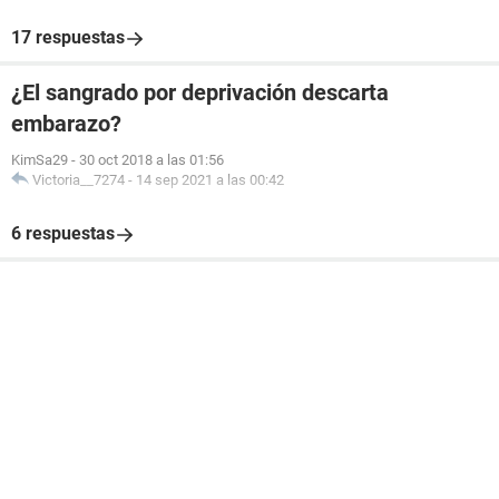
17 respuestas
¿El sangrado por deprivación descarta
embarazo?
KimSa29
-
30 oct 2018 a las 01:56
Victoria__7274
-
14 sep 2021 a las 00:42
6 respuestas