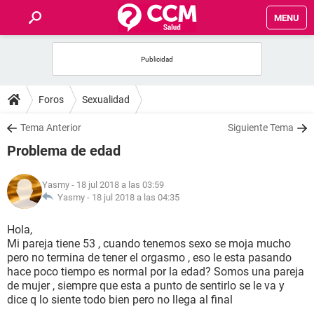
MENU
INICIO
FOROS
Foros
Sexualidad
SALUD
Tema Anterior
Siguiente Tema
Problema de edad
FAMILIA
Yasmy
- 18 jul 2018 a las 03:59
NUTRICIÓN
Yasmy -
18 jul 2018 a las 04:35
Hola,
BIENESTAR
Mi pareja tiene 53 , cuando tenemos sexo se moja mucho
pero no termina de tener el orgasmo , eso le esta pasando
SEXUALIDAD
hace poco tiempo es normal por la edad? Somos una pareja
de mujer , siempre que esta a punto de sentirlo se le va y
dice q lo siente todo bien pero no llega al final
GLOSARIO