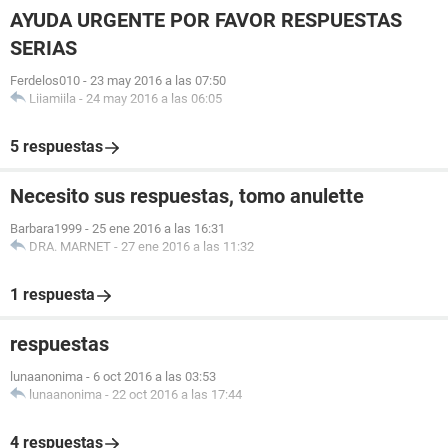
AYUDA URGENTE POR FAVOR RESPUESTAS
SERIAS
Ferdelos010
-
23 may 2016 a las 07:50
Liiamiila
-
24 may 2016 a las 06:05
5 respuestas
Necesito sus respuestas, tomo anulette
Barbara1999
-
25 ene 2016 a las 16:31
DRA. MARNET
-
27 ene 2016 a las 11:32
1 respuesta
respuestas
lunaanonima
-
6 oct 2016 a las 03:53
lunaanonima
-
22 oct 2016 a las 17:44
4 respuestas