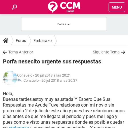
MENU
INICIO
FOROS
Foros
Embarazo
SALUD
Tema Anterior
Siguiente Tema
Porfa nesecito urgente sus respuestas
FAMILIA
Consuelo
- 20 jul 2018 a las 20:21
NUTRICIÓN
Consuelo -
20 jul 2018 a las 20:37
Hola,
BIENESTAR
Buenas tardes,estoy muy asustada Y Espero Que Sus
Respuestas me Ayude Tuve relaciones con mi novio sin
SEXUALIDAD
protección 2 de julio de este año y pues tuve relaciones unos
días antes de que me llegara el periodo y pues me llego y
pues como e visto unas respuestas donde es posible quedar
GLOSARIO
en
embarazo
y pues estoy muy asustada .. Y pues me e