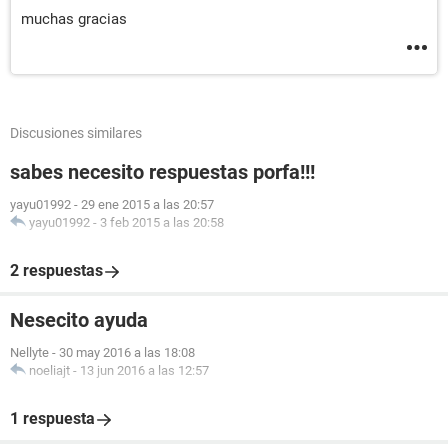
muchas gracias
Discusiones similares
sabes necesito respuestas porfa!!!
yayu01992
-
29 ene 2015 a las 20:57
yayu01992
-
3 feb 2015 a las 20:58
2 respuestas
Nesecito ayuda
Nellyte
-
30 may 2016 a las 18:08
noeliajt
-
13 jun 2016 a las 12:57
1 respuesta