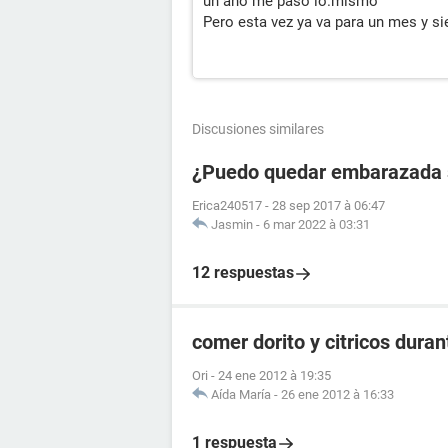
un año me pasó lo.mismo
Pero esta vez ya va para un mes y s
Discusiones similares
¿Puedo quedar embarazada si
Erica240517
-
28 sep 2017 à 06:47
Jasmin
-
6 mar 2022 à 03:31
12 respuestas
comer dorito y citricos dura
Ori
-
24 ene 2012 à 19:35
Aída María
-
26 ene 2012 à 16:33
1 respuesta