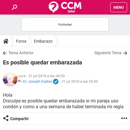
MENU
INICIO
FOROS
Foros
Embarazo
SALUD
Tema Anterior
Siguiente Tema
Es posible quedar embarazada
FAMILIA
Loca
- 21 jul 2018 a las 04:53
NUTRICIÓN
Dr. Joseph Exebio
-
21 jul 2018 a las 05:49
Hola
BIENESTAR
Disculpe es posible quedar embarazada si mi pareja uso
condón y como a una semana de haber terminada mi regla
SEXUALIDAD
Compartir
GLOSARIO