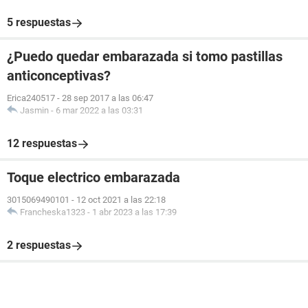
5 respuestas
¿Puedo quedar embarazada si tomo pastillas
anticonceptivas?
Erica240517
-
28 sep 2017 a las 06:47
Jasmin
-
6 mar 2022 a las 03:31
12 respuestas
Toque electrico embarazada
3015069490101
-
12 oct 2021 a las 22:18
Francheska1323
-
1 abr 2023 a las 17:39
2 respuestas