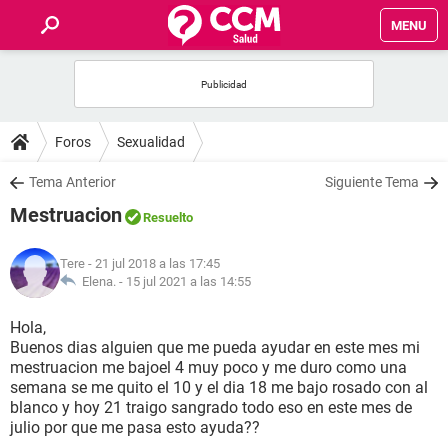
MENU
INICIO
FOROS
Foros
Sexualidad
SALUD
Tema Anterior
Siguiente Tema
Mestruacion
Resuelto
FAMILIA
Tere
- 21 jul 2018 a las 17:45
NUTRICIÓN
Elena. -
15 jul 2021 a las 14:55
Hola,
BIENESTAR
Buenos dias alguien que me pueda ayudar en este mes mi
mestruacion me bajoel 4 muy poco y me duro como una
SEXUALIDAD
semana se me quito el 10 y el dia 18 me bajo rosado con al
blanco y hoy 21 traigo sangrado todo eso en este mes de
julio por que me pasa esto ayuda??
GLOSARIO