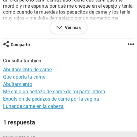
mordió y me espante por qué me cheque en el espejo y tenía
como cuando te muerdes los pedacitos de carne y los tenía
muy rojos y me dolía demasiado por un momento me
espante y pensé que era VPH pero no sé si sea la mordedura
Ver más
o algo siempre que tenemos relaciones lo hacemos con
condon así que no sé qué pueda estar pasando aparte que
estando en la playa la arena me rozaba demasiado ayuda
Compartir
por favor !!! Se los agradeceré mucho
Consulta también:
Abultamiento de carne
Que aporta la carne
Abultamiento
Me salio un pedazo de carne de mi parte intima
Expulsión de pedazos de carne por la vagina
Lunar de carne en la cabeza
1 respuesta