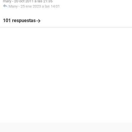
mary
-
20 oct 2011 a las 21:35
Many
-
25 ene 2023 a las 14:01
101 respuestas