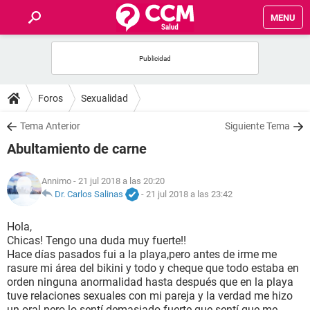
MENU
INICIO
FOROS
Foros
Sexualidad
SALUD
Tema Anterior
Siguiente Tema
Abultamiento de carne
FAMILIA
Annimo
- 21 jul 2018 a las 20:20
NUTRICIÓN
Dr. Carlos Salinas
-
21 jul 2018 a las 23:42
Hola,
BIENESTAR
Chicas! Tengo una duda muy fuerte!!
Hace días pasados fui a la playa,pero antes de irme me
SEXUALIDAD
rasure mi área del bikini y todo y cheque que todo estaba en
orden ninguna anormalidad hasta después que en la playa
tuve relaciones sexuales con mi pareja y la verdad me hizo
GLOSARIO
un oral pero lo sentí demasiado fuerte que sentí que me