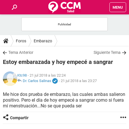
MENU
INICIO
FOROS
Foros
Embarazo
SALUD
Tema Anterior
Siguiente Tema
Estoy embarazada y hoy empecé a sangrar
FAMILIA
Ktc98
- 21 jul 2018 a las 22:24
NUTRICIÓN
Dr. Carlos Salinas
-
21 jul 2018 a las 23:27
Me hice dos prueba de embarazo, las cuales ambas salieron
BIENESTAR
positivo. Pero el día de hoy empecé a sangrar como si fuera
mí menstruación...No se que pueda ser
SEXUALIDAD
Compartir
GLOSARIO