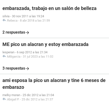
embarazada, trabajo en un salón de belleza
silvia
-
30 nov 2011 a las 19:24
Rebeca
-
8 abr 2018 a las 21:59
2 respuestas
ME pico un alacran y estoy embarazada
lesperan
-
6 sep 2012 a las 21:34
Miligarcia
-
31 jul 2023 a las 11:02
3 respuestas
ami esposa la pico un alacran y tine 6 meses de
embarazo
melky moran
-
25 dic 2012 a las 21:04
Abigail P.
-
25 dic 2012 a las 21:37