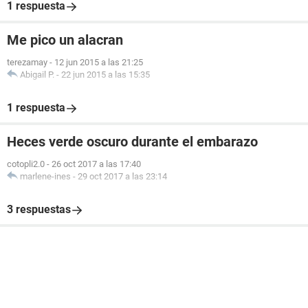
1 respuesta
Me pico un alacran
terezamay
-
12 jun 2015 a las 21:25
Abigail P.
-
22 jun 2015 a las 15:35
1 respuesta
Heces verde oscuro durante el embarazo
cotopli2.0
-
26 oct 2017 a las 17:40
marlene-ines
-
29 oct 2017 a las 23:14
3 respuestas