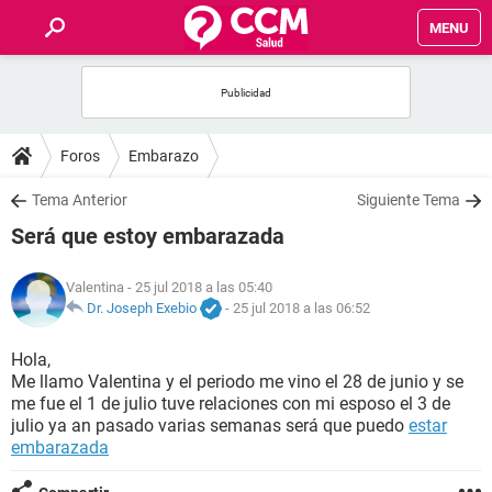
MENU
INICIO
FOROS
Foros
Embarazo
SALUD
Tema Anterior
Siguiente Tema
Será que estoy embarazada
FAMILIA
Valentina
- 25 jul 2018 a las 05:40
NUTRICIÓN
Dr. Joseph Exebio
-
25 jul 2018 a las 06:52
Hola,
BIENESTAR
Me llamo Valentina y el periodo me vino el 28 de junio y se
me fue el 1 de julio tuve relaciones con mi esposo el 3 de
SEXUALIDAD
julio ya an pasado varias semanas será que puedo
estar
embarazada
GLOSARIO