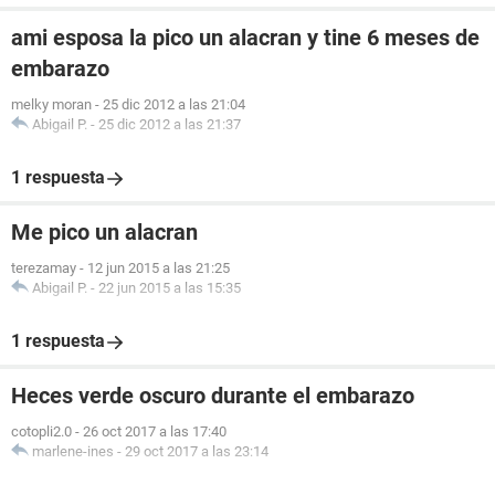
ami esposa la pico un alacran y tine 6 meses de
embarazo
melky moran
-
25 dic 2012 a las 21:04
Abigail P.
-
25 dic 2012 a las 21:37
1 respuesta
Me pico un alacran
terezamay
-
12 jun 2015 a las 21:25
Abigail P.
-
22 jun 2015 a las 15:35
1 respuesta
Heces verde oscuro durante el embarazo
cotopli2.0
-
26 oct 2017 a las 17:40
marlene-ines
-
29 oct 2017 a las 23:14