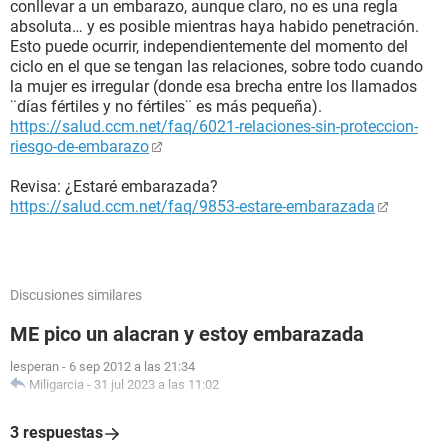
conllevar a un embarazo, aunque claro, no es una regla
absoluta… y es posible mientras haya habido penetración.
Esto puede ocurrir, independientemente del momento del
ciclo en el que se tengan las relaciones, sobre todo cuando
la mujer es irregular (donde esa brecha entre los llamados
¨días fértiles y no fértiles¨ es más pequeña).
https://salud.ccm.net/faq/6021-relaciones-sin-proteccion-
riesgo-de-embarazo
Revisa: ¿Estaré embarazada?
https://salud.ccm.net/faq/9853-estare-embarazada
Discusiones similares
ME pico un alacran y estoy embarazada
lesperan
-
6 sep 2012 a las 21:34
Miligarcia
-
31 jul 2023 a las 11:02
3 respuestas