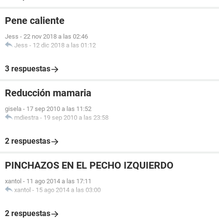
Pene caliente
Jess
-
22 nov 2018 a las 02:46
Jess
-
12 dic 2018 a las 01:12
3 respuestas
Reducción mamaria
gisela
-
17 sep 2010 a las 11:52
mdiestra
-
19 sep 2010 a las 23:58
2 respuestas
PINCHAZOS EN EL PECHO IZQUIERDO
xantol
-
11 ago 2014 a las 17:11
xantol
-
15 ago 2014 a las 03:00
2 respuestas