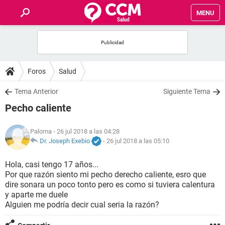
MENU
INICIO
FOROS
Foros
Salud
SALUD
Tema Anterior
Siguiente Tema
Pecho caliente
FAMILIA
Paloma
- 26 jul 2018 a las 04:28
NUTRICIÓN
Dr. Joseph Exebio
-
26 jul 2018 a las 05:10
Hola, casi tengo 17 años...
BIENESTAR
Por que razón siento mi pecho derecho caliente, esro que
dire sonara un poco tonto pero es como si tuviera calentura
SEXUALIDAD
y aparte me duele
Alguien me podría decir cual seria la razón?
GLOSARIO