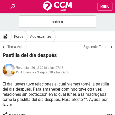
MENU
INICIO
FOROS
Foros
Adolescentes
SALUD
Tema Anterior
Siguiente Tema
Pastilla del día después
FAMILIA
Florencia
- 26 jul 2018 a las 07:15
NUTRICIÓN
Florencia -
3 sep 2018 a las 06:03
El día jueves tuve relaciones el cual viernes tomé la pastilla
BIENESTAR
del día después. Para amanecer domingo tuve otra vez
relaciones sin protección en lo cual lunes a la madrugada
SEXUALIDAD
tomé la pastilla del día después. Hara efecto??. Ayuda por
favor
GLOSARIO