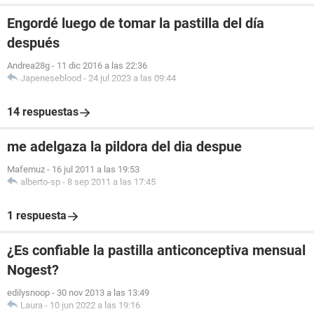
Engordé luego de tomar la pastilla del día
después
Andrea28g
-
11 dic 2016 a las 22:36
Japeneseblood
-
24 jul 2023 a las 09:44
14 respuestas
me adelgaza la pildora del dia despue
Mafemuz
-
16 jul 2011 a las 19:53
alberto-sp
-
8 sep 2011 a las 17:45
1 respuesta
¿Es confiable la pastilla anticonceptiva mensual
Nogest?
edilysnoop
-
30 nov 2013 a las 13:49
Laura
-
10 jun 2022 a las 19:16