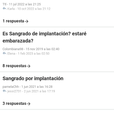
Ttl
-
11 jul 2022 a las 21:25
Karla
-
10 oct 2022 a las 21:12
1 respuesta
Es Sangrado de implantación? estaré
embarazada?
Colombiana98
-
15 nov 2019 a las 02:40
Elena
-
1 feb 2023 a las 02:50
8 respuestas
Sangrado por implantación
pamelaChh
-
1 jun 2021 a las 16:28
jessi2731
-
2 jun 2021 a las 17:19
3 respuestas