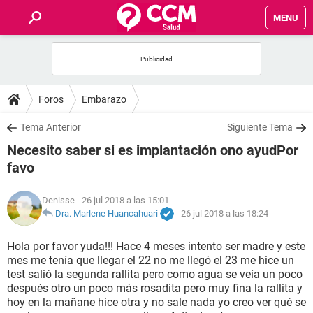
MENU
INICIO
FOROS
Foros
Embarazo
SALUD
Tema Anterior
Siguiente Tema
Necesito saber si es implantación ono ayudPor
FAMILIA
favo
NUTRICIÓN
Denisse
- 26 jul 2018 a las 15:01
Dra. Marlene Huancahuari
-
26 jul 2018 a las 18:24
BIENESTAR
Hola por favor yuda!!! Hace 4 meses intento ser madre y este
mes me tenía que llegar el 22 no me llegó el 23 me hice un
SEXUALIDAD
test salió la segunda rallita pero como agua se veía un poco
después otro un poco más rosadita pero muy fina la rallita y
hoy en la mañane hice otra y no sale nada yo creo ver qué se
GLOSARIO