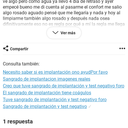
ve algo pero como agua ya llevo 4 día de retraso y ayer
empecé bueno me di cuenta al pasarme el confort me salio
algo rosado aguado pensé que me llegaría y nada y hoy al
limpiarme también algo rosado y después nada osea
difinitivamente eso no es regla por qué a mí la regla me llega
bastastaste y ahora estos poco como igual cuando se corta
Ver más
pero Nose que hacer hoy me salio el tes casi negativo diria
yo o abre perdido Nose por los otros tes que igual se veían
dudoso que área será la implantación lo que me estará
Compartir
pasando ayuda por favor con sus experiencias gracias!!!!!!!
Consulta también:
Necesito saber si es implantación ono ayudPor favo
Sangrado de implantacion imagenes reales
Creo que tuve sangrado de implantación y test negativo foro
El sangrado de implantación tiene coágulos
Tuve sangrado de implantación y test negativo foro
Sangrado de implantación y test negativo
✓
1 respuesta