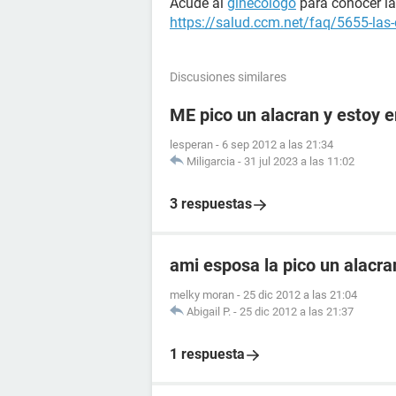
Acude al
ginecólogo
para conocer la 
https://salud.ccm.net/faq/5655-las-
Discusiones similares
ME pico un alacran y estoy
lesperan
-
6 sep 2012 a las 21:34
Miligarcia
-
31 jul 2023 a las 11:02
3 respuestas
ami esposa la pico un alacr
melky moran
-
25 dic 2012 a las 21:04
Abigail P.
-
25 dic 2012 a las 21:37
1 respuesta