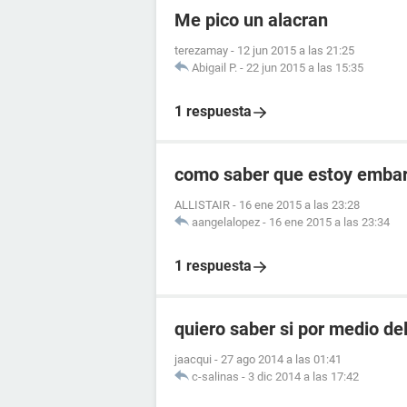
Me pico un alacran
terezamay
-
12 jun 2015 a las 21:25
Abigail P.
-
22 jun 2015 a las 15:35
1 respuesta
como saber que estoy embara
ALLISTAIR
-
16 ene 2015 a las 23:28
aangelalopez
-
16 ene 2015 a las 23:34
1 respuesta
quiero saber si por medio de
jaacqui
-
27 ago 2014 a las 01:41
c-salinas
-
3 dic 2014 a las 17:42