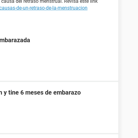
causa del retraso menstrual. Revisa este link
causas-de-un-retraso-de-la-menstruacion
 embarazada
an y tine 6 meses de embarazo