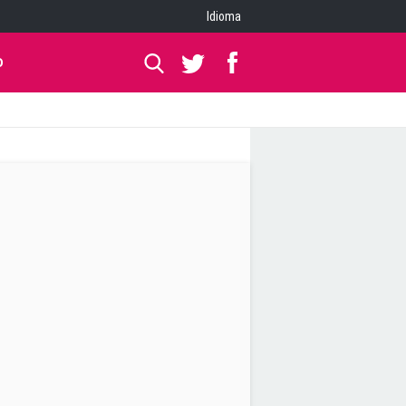
Idioma
O