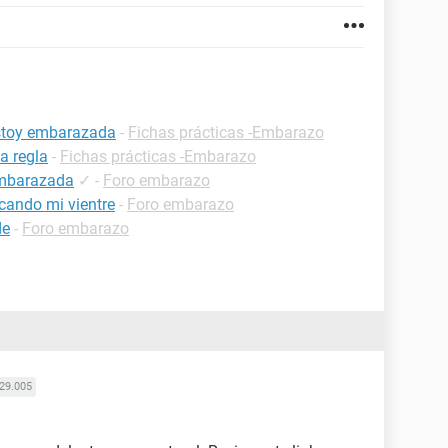
estoy embarazada
-
Fichas prácticas -Embarazo
a regla
-
Fichas prácticas -Embarazo
embarazada
✓
-
Foro embarazo
cando mi vientre
-
Foro embarazo
de
-
Foro embarazo
29.005