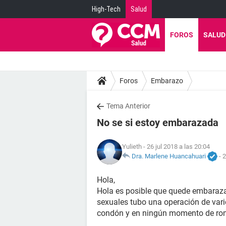
High-Tech
Salud
FOROS
SALUD
Foros
Embarazo
Tema Anterior
No se si estoy embarazada
Yulieth
- 26 jul 2018 a las 20:04
Dra. Marlene Huancahuari
-
2
Hola,
Hola es posible que quede embaraza
sexuales tubo una operación de varic
condón y en ningún momento de romp