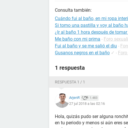
Consulta también:
Cuándo fui al baño, en mi ropa interi
Si tomo una pastilla y voy al baño h
¿Ir al baño 1 hora después de tomar 
Me baño con mi prima
-
Foro sexual
Fui al baño y se me salió el diu
-
For
Gusanos negros en el baño
✓
-
Foro
1 respuesta
RESPUESTA 1 / 1
ArjenR
1.483
27 jul 2018 a las 02:16
Hola, quizás pudo ser alguna ronchi
en tu periodo y menos si aún eres s