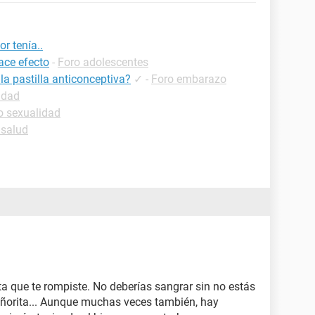
or tenía..
ace efecto
-
Foro adolescentes
la pastilla anticonceptiva?
✓
-
Foro embarazo
idad
o sexualidad
 salud
ta que te rompiste. No deberías sangrar sin no estás
eñorita... Aunque muchas veces también, hay