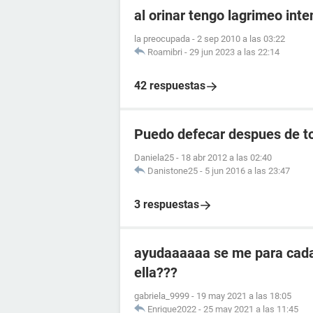
al orinar tengo lagrimeo int
la preocupada
-
2 sep 2010 a las 03:22
Roamibri
-
29 jun 2023 a las 22:14
42 respuestas
Puedo defecar despues de to
Daniela25
-
18 abr 2012 a las 02:40
Danistone25
-
5 jun 2016 a las 23:47
3 respuestas
ayudaaaaaa se me para cada 
ella???
gabriela_9999
-
19 may 2021 a las 18:05
Enrique2022
-
25 may 2021 a las 11:45