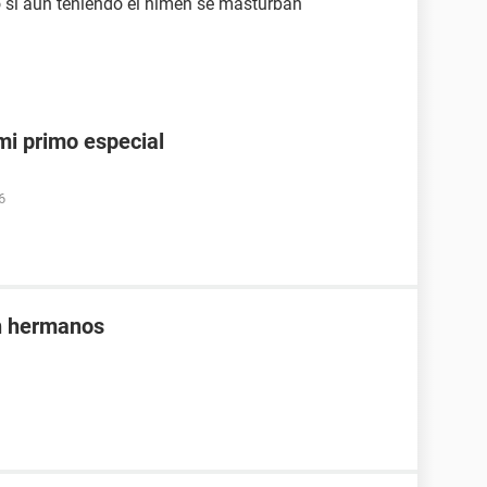
si aún teniendo el himen se masturban
i primo especial
6
n hermanos