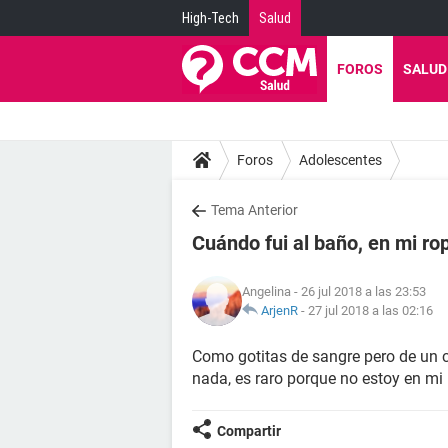
High-Tech
Salud
FOROS
SALUD
Foros
Adolescentes
Tema Anterior
Cuándo fui al baño, en mi ropa
Angelina
- 26 jul 2018 a las 23:53
ArjenR
-
27 jul 2018 a las 02:16
Como gotitas de sangre pero de un co
nada, es raro porque no estoy en mi 
Compartir