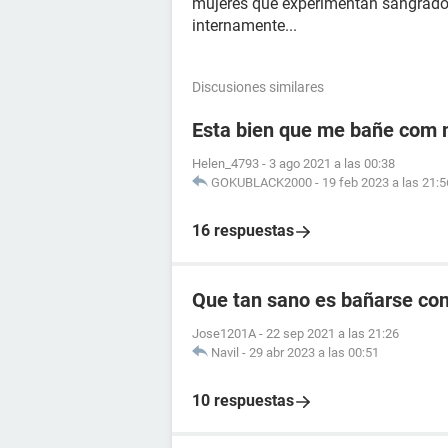
mujeres que experimentan sangrado 
internamente...
Discusiones similares
Esta bien que me bañe com m
Helen_4793
-
3 ago 2021 a las 00:38
GOKUBLACK2000
-
19 feb 2023 a las 21:5
16 respuestas
Que tan sano es bañarse co
Jose1201A
-
22 sep 2021 a las 21:26
Navil
-
29 abr 2023 a las 00:51
10 respuestas