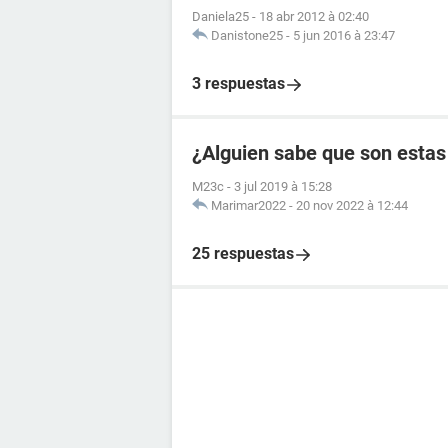
Daniela25
-
18 abr 2012 à 02:40
Danistone25
-
5 jun 2016 à 23:47
3 respuestas
¿Alguien sabe que son estas
M23c
-
3 jul 2019 à 15:28
Marimar2022
-
20 nov 2022 à 12:44
25 respuestas