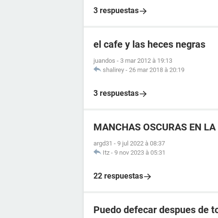
3 respuestas
el cafe y las heces negras
juandos
-
3 mar 2012 à 19:13
shalirey
-
26 mar 2018 à 20:19
3 respuestas
MANCHAS OSCURAS EN LA 
argd31
-
9 jul 2022 à 08:37
Itz
-
9 nov 2023 à 05:31
22 respuestas
Puedo defecar despues de to