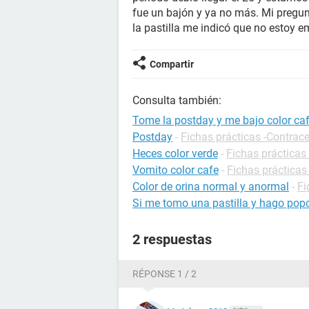
fue un bajón y ya no más. Mi pregu
la pastilla me indicó que no estoy 
Compartir
Consulta también:
Tome la postday y me bajo color caf
Postday
-
Fichas prácticas -Contrac
Heces color verde
-
Fichas prácticas 
Vomito color cafe
-
Fichas prácticas
Color de orina normal y anormal
-
Fi
Si me tomo una pastilla y hago pop
2 respuestas
RÉPONSE 1 / 2