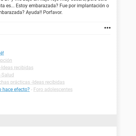
nta es... Estoy embarazada? Fue por implantación o
embarazada? Ayuda!! Porfavor.
é!
epción
-Ideas recibidas
 -Salud
chas prácticas -Ideas recibidas
o hace efecto?
-
Foro adolescentes