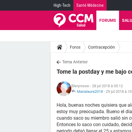
High-Tech
Santé-Médecine
FORUMS
SAL
Foros
Contracepción
Tema Anterior
Tome la postday y me bajo co
Bleryrosse
- 28 jul 2018 à 05:12
Marialaura2018
-
29 jul 2018 à 10
Hola, buenas noches quisiera que al
estoy muy preocupada. Bueno el día 2
cuando saco su miembro salió sin c
Entonces lo saco con cuidado, decid
periodo debió llegar el 25 y estamos