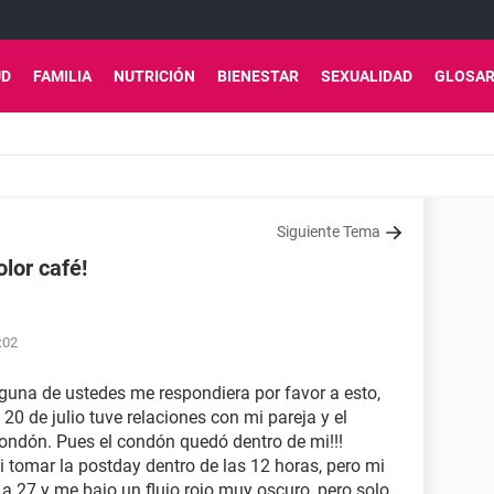
UD
FAMILIA
NUTRICIÓN
BIENESTAR
SEXUALIDAD
GLOSAR
Siguiente Tema
lor café!
:02
guna de ustedes me respondiera por favor a esto,
0 de julio tuve relaciones con mi pareja y el
ondón. Pues el condón quedó dentro de mi!!!
i tomar la postday dentro de las 12 horas, pero mi
 a 27 y me bajo un flujo rojo muy oscuro, pero solo